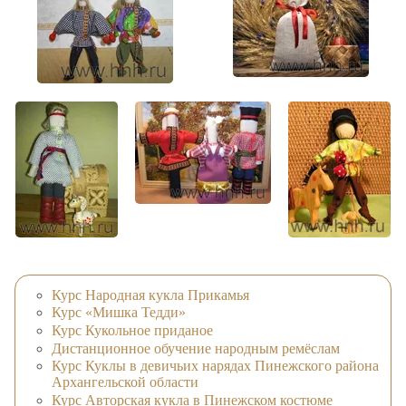
Курс Народная кукла Прикамья
Курс «Мишка Тедди»
Курс Кукольное приданое
Дистанционное обучение народным ремёслам
Курс Куклы в девичьих нарядах Пинежского района
Архангельской области
Курс Авторская кукла в Пинежском костюме