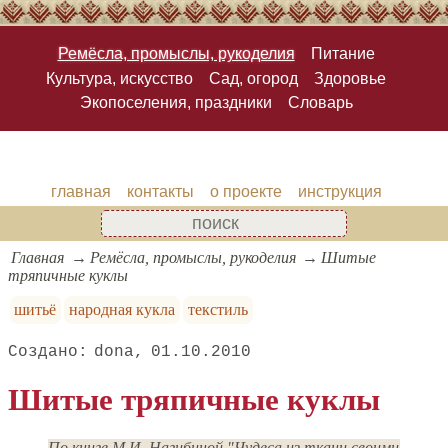
Ремёсла, промыслы, рукоделия
Питание
Культура, искусство
Сад, огород
Здоровье
Экопоселения, праздники
Словарь
главная
контакты
о проекте
инструкция
Главная
Ремёсла, промыслы, рукоделия
Шитые
тряпичные куклы
шитьё
народная кукла
текстиль
dona
01.10.2010
Шитые тряпичные куклы
По книге М.И. Нагибиной "Чудеса из ткани своими