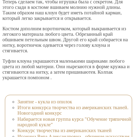
Теперь сделаем так, чтобы игрушка была с секретом. Для
этого сзади в костюме вшиваем молнию нужной длины.
Таким образом наш клоун будет иметь потайной карман,
который легко закрывается и открывается.
Костюм дополним воротничком, который выкраивается из
легокого материала любого цвета. Обрезанный край
обшиваем петельным швом. Другой его край собирается на
нитку, воротничок одевается через голову клоуна и
стягивается.
Туфли клоуна украшаются маленькими шариками любого
цвета из любой материи. Они нырезаются в форме кружка и
стягиваются на нитку, а затем пришиваютея. Колпак
украшается помпоном .
Занятие - кукла из опилок
Итоги конкурса творчества из американских тканей.
Новогодний конкурс
Набирается новая группа курса "Обучение тряпичной
народной кукле"
Конкурс творчества из американских тканей
Игонина Вера Александровна - обучение искусствам