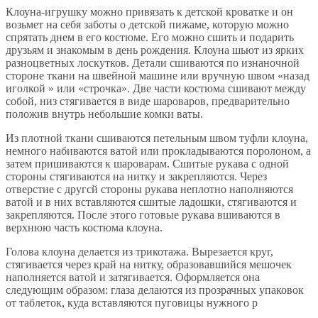
Клоуна-игрушку можно привязать к детской кроватке и он
возьмет на себя заботы о детской пижаме, которую можно
спрятать днем в его костюме. Его можно сшить и подарить
друзьям и знакомым в день рождения. Клоуна шьют из ярких
разноцветных лоскутков. Детали сшиваются по изнаночной
стороне ткани на швейной машине или вручную швом «назад
иголкой » или «строчка». Две части костюма сшивают между
собой, низ стягивается в виде шароваров, предварительно
положив внутрь небольшие комки ваты.
Из плотной ткани сшиваются петельным швом туфли клоуна,
немного набиваются ватой или прокладываются поролоном, а
затем пришиваются к шароварам. Сшитые рукава с одной
стороны стягиваются на нитку и закрепляются. Через
отверстие с другсй стороны рукава неплотно наполняются
ватой и в них вставляются сшитые ладошки, стягиваются и
закрепляются. После этого готовые рукава вшиваются в
верхнюю часть костюма клоуна.
Голова клоуна делается из трикотажа. Вырезается круг,
стягивается через край на нитку, образовавшийся мешочек
наполняется ватой и затягивается. Оформляется она
следующим образом: глаза делаются из прозрачных упаковок
от таблеток, куда вcтaвляютcя пуговицы нужного р