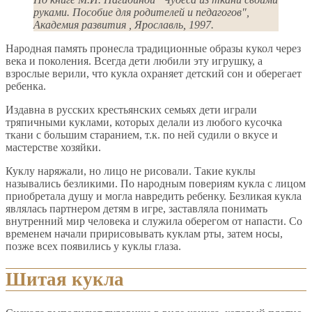
руками. Пособие для родителей и педагогов",
Академия развития , Ярославль, 1997.
Народная память пронесла традиционные образы кукол через
века и поколения. Всегда дети любили эту игрушку, а
взрослые верили, что кукла охраняет детский сон и оберегает
ребенка.
Издавна в русских крестьянских семьях дети играли
тряпичными куклами, которых делали из любого кусочка
ткани с большим старанием, т.к. по ней судили о вкусе и
мастерстве хозяйки.
Куклу наряжали, но лицо не рисовали. Такие куклы
назывались безликими. По народным повериям кукла с лицом
приобретала душу и могла навредить ребенку. Безликая кукла
являлась партнером детям в игре, заставляла понимать
внутренний мир человека и служила оберегом от напасти. Со
временем начали пририсовывать куклам рты, затем носы,
позже всех появились у куклы глаза.
Шитая кукла