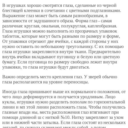
В игрушках хорошо смотрятся глаза, сделанные из черной
блестящей клеенки в сочетании с цветными подглазниками.
Выражение глаз может быть самым разнообразным, в
зависимости от задушанного образа. Форма глаз - самая
различная: круглая, овальная, полукруглая, каплеобразная.
Глаза игрушки можно выполнить из прозрачных упаковок
таблеток, которые могут быть разными по размеру и форме,
От упаковки отрезают две ячейки, с каждой стороны у них
нужно оставить по небольшому треугольнику. С их помощью
глаза игрушки закрепляются внутри ткани. Предварительно
внутрь ячейки вкладывают пуговицу и белую или цветную
бумагу. Если пуговица по размеру свободно лежит внутри
упаковки, то глаза игрушки будут двигаться.
Важно определить место крепления глаз. У зверей обычно
глаза располагаются на уровне переносицы.
Иногда глаза пришивают выше их нормального положения, от
чего лицо деформируется и получается уродливым. Лицо
куклы, игрушки нужно разделить пополам по горизонтальной
линии и мп этой линии расположить глаза. Чтобы получились
глазные впади ны, места расположения глаз втягивают при
помощи длинной ш с ниткой №10. Нитку закрепляют за ухом
или в нижней части затылка. Если глаза состоят из нескольких
деталей, то сначала склеивают между собой, а потом