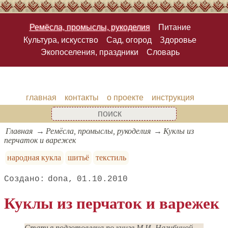
Ремёсла, промыслы, рукоделия
Питание
Культура, искусство
Сад, огород
Здоровье
Экопоселения, праздники
Словарь
главная
контакты
о проекте
инструкция
Главная
Ремёсла, промыслы, рукоделия
Куклы из
перчаток и варежек
народная кукла
шитьё
текстиль
dona
01.10.2010
Куклы из перчаток и варежек
Статья подготовлена по книге М.И. Нагибиной