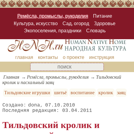
Ремёсла, промыслы, рукоделия
Питание
Культура, искусство
Сад, огород
Здоровье
Экопоселения, праздники
Словарь
главная
контакты
о проекте
инструкция
Главная
Ремёсла, промыслы, рукоделия
Тильдовский
кролик и пасхальный заяц
Тильдовские игрушки
шитьё
воспитание
кролик
заяц
dona
07.10.2010
03.04.2011
Тильдовский кролик и