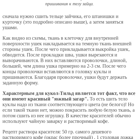
пришивания к телу зайца.
сначала нужно сшить тельце зайчика, его штанишки и
курточку (это подробно описано выше), а затем заняться
ушами.
Как видно из схемы, ткань в клеточку для внутренней
поверхности ушек накладывается на темную ткань внешней
стороны ушек. После чего прикладывается выкройка ушек,
обводится. После прокладки шва, ушки вырезаются и
выворачиваются. В них вставляются проволочки, длиной,
большей, чем длина ушка примерно на 2-3 см. После чего
концы проволочки вставляются в головку куклы и
пришиваются. Благодаря проволочке, ушки будут держать
заданную форму.
Характерным для кукол-Тильд является тот факт, что все
они имеют красивый "южный загар".
То есть шить тело
куклы надо из ткани соответствующего цвета (не белого)! Но
если такой ткани нет, можно покрасить любую белую ткань, а
потом сшить из нее игрушку. В качестве красителей обычно
используют чайную заварку и растворимый кофе.
Рецепт раствора красителя: 50 гр. самого дешевого
растворимого кофе (окрас более прочный) , 1 столовая ложка