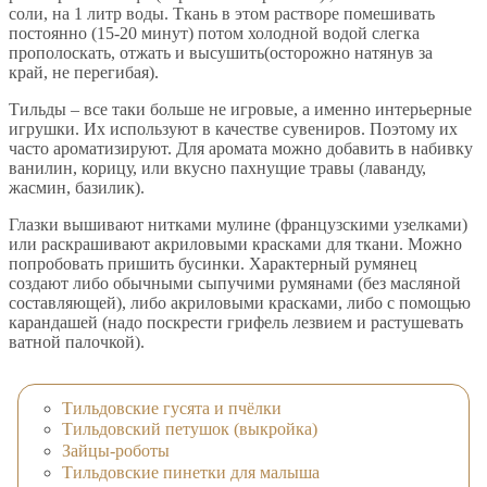
соли, на 1 литр воды. Ткань в этом растворе помешивать
постоянно (15-20 минут) потом холодной водой слегка
прополоскать, отжать и высушить(осторожно натянув за
край, не перегибая).
Тильды – все таки больше не игровые, а именно интерьерные
игрушки. Их используют в качестве сувениров. Поэтому их
часто ароматизируют. Для аромата можно добавить в набивку
ванилин, корицу, или вкусно пахнущие травы (лаванду,
жасмин, базилик).
Глазки вышивают нитками мулине (французскими узелками)
или раскрашивают акриловыми красками для ткани. Можно
попробовать пришить бусинки. Характерный румянец
создают либо обычными сыпучими румянами (без масляной
составляющей), либо акриловыми красками, либо с помощью
карандашей (надо поскрести грифель лезвием и растушевать
ватной палочкой).
Тильдовские гусята и пчёлки
Тильдовский петушок (выкройка)
Зайцы-роботы
Тильдовские пинетки для малыша