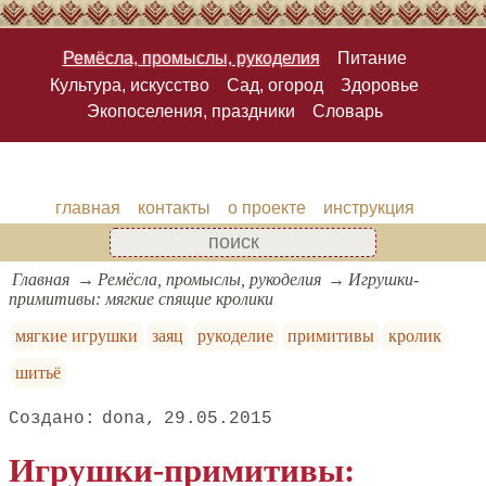
Ремёсла, промыслы, рукоделия
Питание
Культура, искусство
Сад, огород
Здоровье
Экопоселения, праздники
Словарь
главная
контакты
о проекте
инструкция
Главная
Ремёсла, промыслы, рукоделия
Игрушки-
примитивы: мягкие спящие кролики
мягкие игрушки
заяц
рукоделие
примитивы
кролик
шитьё
dona
29.05.2015
Игрушки-примитивы: