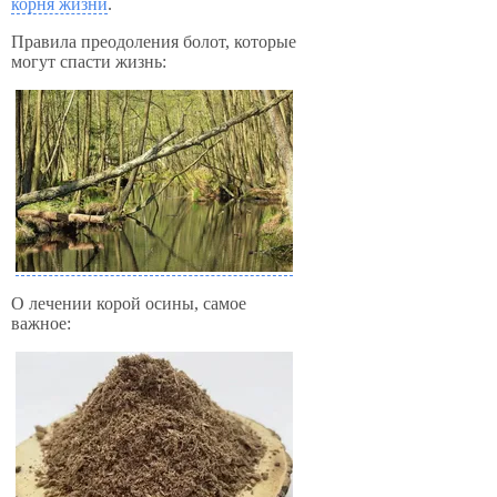
корня жизни
.
Правила преодоления болот, которые
могут спасти жизнь:
О лечении корой осины, самое
важное: