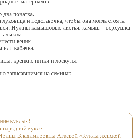
родных материалов.
 два початка.
 луковица и подставочка, чтобы она могла стоять.
ышей. Нужны камышовые листья, камыш – верхушка –
ть лыком.
инести веник.
 или кабачка.
ицы, крепкие нитки и лоскуты.
ю записавшимся на семинар.
ние куклы-3
о народной кукле
 Ирины Владимировны Агаевой «Куклы женской