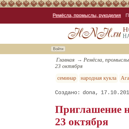
Ремёсла, промыслы, рукоделия
П
Войти
Главная
Ремёсла, промыслы
23 октября
семинар
народная кукла
Ага
dona
17.10.20
Приглашение н
23 октября