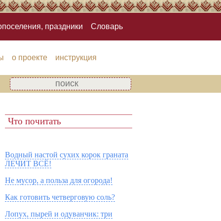
опоселения, праздники
Словарь
ы
о проекте
инструкция
Что почитать
Водный настой сухих корок граната
ЛЕЧИТ ВСЁ!
Не мусор, а польза для огорода!
Как готовить четверговую соль?
Лопух, пырей и одуванчик: три