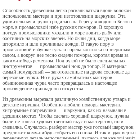
Способность древесины легко раскалываться вдоль волокон
использовали мастера и при изготовлении шаркунка. Эта
удивительная игрушка родилась на берегу холодного Белого
моря, в промысловой избе русских поморов. В хорошую
погоду промысловики уходили в море ловить рыбу или
охотились на морских зверей. Но были дни, когда море
штормило и шли проливные дожди. В такую пору в
промысловой избушке тускло горела коптилка со звериным
салом, а вокруг нее тесно сидели поморы, коротая время за
каким-нибудь ремеслом. Под рукой не было специальных
инструментов — промысловый нож да топор. И материал
самый немудреный — заготовленные на дрова сосновые да
березовые чурки. Но в руках самобытных мастеров
обыкновенная чурка часто превращалась в настоящее
произведение прикладного искусства.
Из древесины вырезали различную хозяйственную утварь и
детские игрушки. Особенно любили поморы мастерить
хитроумные погремушки — шаркунки, как их называли в
здешних местах. Чтобы сделать хороший шаркунок, нужны
были не только художественный вкус и мастерство, но и
смекалка. Случалось, разберет мастер уже готовый шаркунок,
предложит кому-нибудь собрать его снова. И так и эдак вертит
деревянную деталь непосвященный, пытаясь для каждой найт