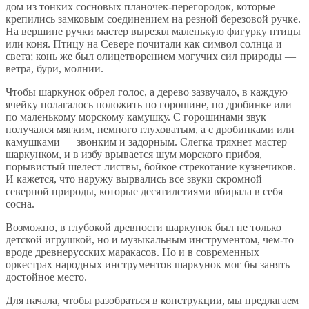
дом из тонких сосновых планочек-перегородок, которые
крепились замковым соединением на резной березовой ручке.
На вершине ручки мастер вырезал маленькую фигурку птицы
или коня. Птицу на Севере почитали как символ солнца и
света; конь же был олицетворением могучих сил природы —
ветра, бури, молнии.
Чтобы шаркунок обрел голос, а дерево зазвучало, в каждую
ячейку полагалось положить по горошине, по дробинке или
по маленькому морскому камушку. С горошинами звук
получался мягким, немного глуховатым, а с дробинками или
камушками — звонким и задорным. Слегка тряхнет мастер
шаркунком, и в избу врывается шум морского прибоя,
порывистый шелест листвы, бойкое стрекотание кузнечиков.
И кажется, что наружу вырвались все звуки скромной
северной природы, которые десятилетиями вбирала в себя
сосна.
Возможно, в глубокой древности шаркунок был не только
детской игрушкой, но и музыкальным инструментом, чем-то
вроде древнерусских маракасов. Но и в современных
оркестрах народных инструментов шаркунок мог бы занять
достойное место.
Для начала, чтобы разобраться в конструкции, мы предлагаем