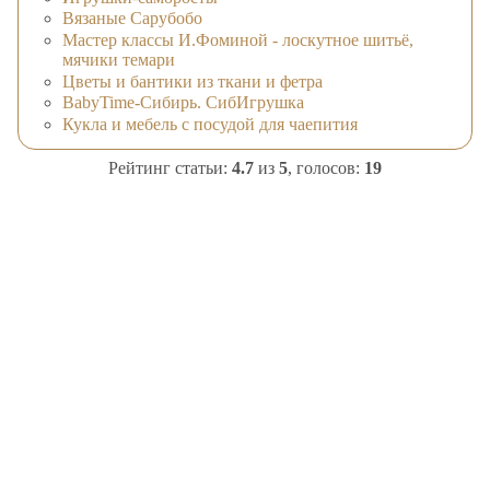
Вязаные Сарубобо
Мастер классы И.Фоминой - лоскутное шитьё,
мячики темари
Цветы и бантики из ткани и фетра
BabyTime-Сибирь. СибИгрушка
Кукла и мебель с посудой для чаепития
Рейтинг статьи:
4.7
из
5
, голосов:
19