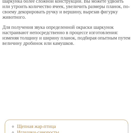
шаркунка более сложной конструкции. Вы можете удвоить
или утроить количество ячеек, увеличить размеры планок, по-
своему декорировать ручку и вершину, вырезав фигурку
животного.
Для получения звука определенной окраски шаркунок
настраивают непосредственно в процессе изготовления:
изменяя толщину и ширину планок, подбирая опытным путем
величину дробинок или камушков.
Щепная жар-птица
Игрушки-саморосты