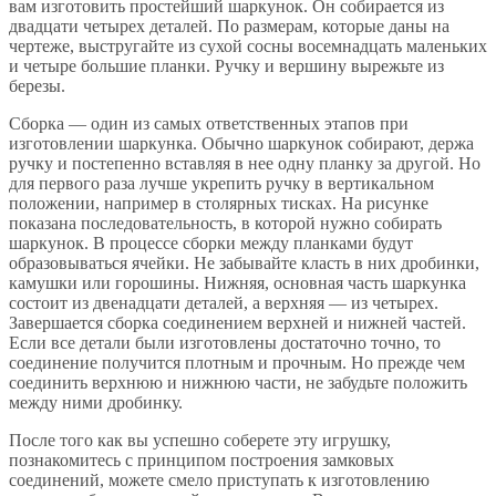
вам изготовить простейший шаркунок. Он собирается из
двадцати четырех деталей. По размерам, которые даны на
чертеже, выстругайте из сухой сосны восемнадцать маленьких
и четыре большие планки. Ручку и вершину вырежьте из
березы.
Сборка — один из самых ответственных этапов при
изготовлении шаркунка. Обычно шаркунок собирают, держа
ручку и постепенно вставляя в нее одну планку за другой. Но
для первого раза лучше укрепить ручку в вертикальном
положении, например в столярных тисках. На рисунке
показана последовательность, в которой нужно собирать
шаркунок. В процессе сборки между планками будут
образовываться ячейки. Не забывайте класть в них дробинки,
камушки или горошины. Нижняя, основная часть шаркунка
состоит из двенадцати деталей, а верхняя — из четырех.
Завершается сборка соединением верхней и нижней частей.
Если все детали были изготовлены достаточно точно, то
соединение получится плотным и прочным. Но прежде чем
соединить верхнюю и нижнюю части, не забудьте положить
между ними дробинку.
После того как вы успешно соберете эту игрушку,
познакомитесь с принципом построения замковых
соединений, можете смело приступать к изготовлению