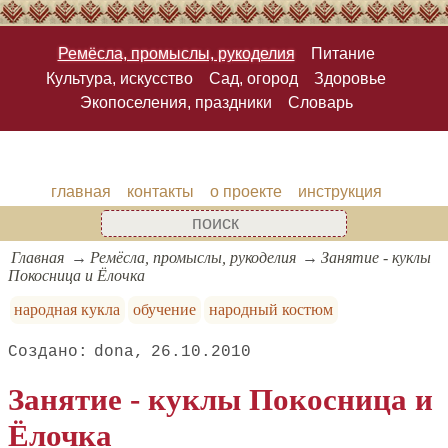
Ремёсла, промыслы, рукоделия
Питание
Культура, искусство
Сад, огород
Здоровье
Экопоселения, праздники
Словарь
главная
контакты
о проекте
инструкция
Главная
Ремёсла, промыслы, рукоделия
Занятие - куклы
Покосница и Ёлочка
народная кукла
обучение
народный костюм
dona
26.10.2010
Занятие - куклы Покосница и
Ёлочка