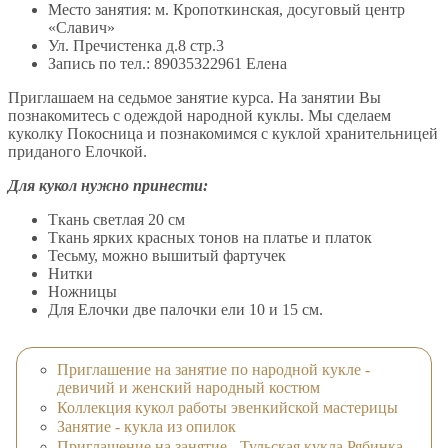
Место занятия: м. Кропоткинская, досуговый центр
«Славич»
Ул. Пречистенка д.8 стр.3
Запись по тел.: 89035322961 Елена
Приглашаем на седьмое занятие курса. На занятии Вы
познакомитесь с одеждой народной куклы. Мы сделаем
куколку Покосница и познакомимся с куклой хранительницей
приданого Елочкой.
Для кукол нужно принести:
Ткань светлая 20 см
Ткань ярких красных тонов на платье и платок
Тесьму, можно вышитый фартучек
Нитки
Ножницы
Для Елочки две палочки ели 10 и 15 см.
Приглашение на занятие по народной кукле -
девичий и женский народный костюм
Коллекция кукол работы эвенкийской мастерицы
Занятие - кукла из опилок
Приглашение на занятие - Тульская кукла Рябинка