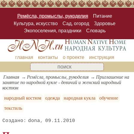
Ремёсла, промыслы, рукоделия
Питание
Культура, искусство
Сад, огород
Здоровье
Экопоселения, праздники
Словарь
главная
контакты
о проекте
инструкция
Главная
Ремёсла, промыслы, рукоделия
Приглашение на
занятие по народной кукле - девичий и женский народный
костюм
народный костюм
одежда
народная кукла
обучение
текстиль
dona
09.11.2010