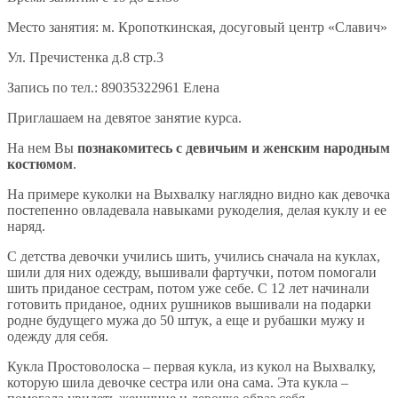
Место занятия: м. Кропоткинская, досуговый центр «Славич»
Ул. Пречистенка д.8 стр.3
Запись по тел.: 89035322961 Елена
Приглашаем на девятое занятие курса.
На нем Вы
познакомитесь с девичьим и женским народным
костюмом
.
На примере куколки на Выхвалку наглядно видно как девочка
постепенно овладевала навыками рукоделия, делая куклу и ее
наряд.
С детства девочки учились шить, учились сначала на куклах,
шили для них одежду, вышивали фартучки, потом помогали
шить приданое сестрам, потом уже себе. С 12 лет начинали
готовить приданое, одних рушников вышивали на подарки
родне будущего мужа до 50 штук, а еще и рубашки мужу и
одежду для себя.
Кукла Простоволоска – первая кукла, из кукол на Выхвалку,
которую шила девочке сестра или она сама. Эта кукла –