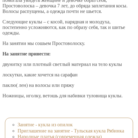
помогала увидеть женщине и девочке образ себя,
Простоволоска – девочка 7 лет, до обряда заплетания косы.
Волосы распущены, а одежда почти не шьется.
Следующие куклы – с косой, нарядная и молодуха,
постепенно усложняются, как по образу себя, так и шитье
одежды.
На занятии мы сошьем Простоволоску.
На занятие принести:
двунитку или плотный светлый материал на тело куклы
лоскутки, какие хочется на сарафан
паклю( лен) на волосы или пряжу
Ножницы, иголку, ветошь для набивки туловища куклы.
Занятие - кукла из опилок
Приглашение на занятие - Тульская кукла Рябинка
Народные платья (современная одежда)