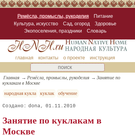
Ремёсла, промыслы, рукоделия
Питание
Культура, искусство
Сад, огород
Здоровье
Экопоселения, праздники
Словарь
главная
контакты
о проекте
инструкция
Главная
Ремёсла, промыслы, рукоделия
Занятие по
куклакам в Москве
народная кукла
куклак
обучение
dona
01.11.2010
Занятие по куклакам в
Москве