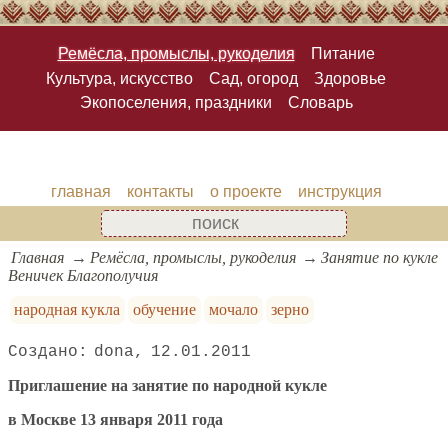
Ремёсла, промыслы, рукоделия
Питание
Культура, искусство
Сад, огород
Здоровье
Экопоселения, праздники
Словарь
главная
контакты
о проекте
инструкция
Главная
Ремёсла, промыслы, рукоделия
Занятие по кукле
Веничек Благополучия
народная кукла
обучение
мочало
зерно
dona
12.01.2011
Приглашение на занятие по народной кукле
в Москве 13 января 2011 года