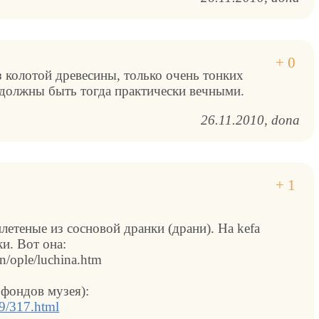
з колотой древесины, только очень тонких
, должны быть тогда практически вечными.
26.11.2010
dona
етеные из сосновой дранки (драни). На kefa
ки. Вот она:
en/ople/luchina.htm
 фондов музея):
k-9/317.html