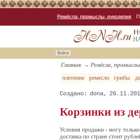
Ремёсла, промыслы, рукоделия
П
Войти
Главная
Ремёсла, промыслы
плетение
ремесло
грибы
д
dona
26.11.20
Корзинки из де
Условия продажи - могу только
доставка по стране стоит рублей