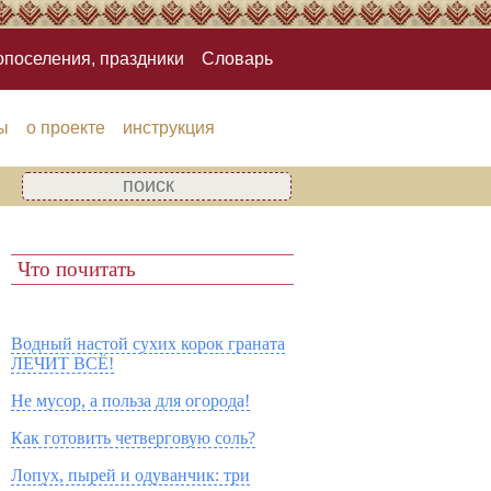
опоселения, праздники
Словарь
ы
о проекте
инструкция
Что почитать
Водный настой сухих корок граната
ЛЕЧИТ ВСЁ!
Не мусор, а польза для огорода!
Как готовить четверговую соль?
Лопух, пырей и одуванчик: три