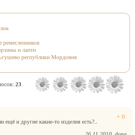
елок
 ремесленников
орзины и лапти
ньгушево республики Мордовия
олосов:
23
и ещё и другие какие-то изделия есть?..
26.11.2010
dona