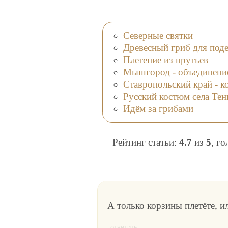
Северные святки
Древесный гриб для под
Плетение из прутьев
Мышгород - объединение
Ставропольский край - к
Русский костюм села Те
Идём за грибами
Рейтинг статьи:
4.7
из
5
, г
А только корзины плетёте, ил
ответить