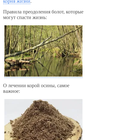
корня жизни
.
Правила преодоления болот, которые
могут спасти жизнь:
О лечении корой осины, самое
важное: