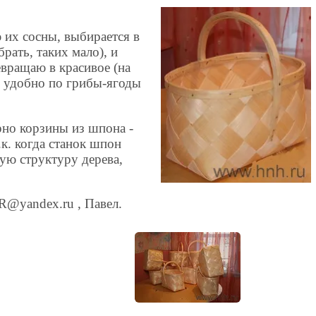
ю их сосны, выбирается в
рать, таких мало), и
вращаю в красивое (на
м удобно по грибы-ягоды
рно корзины из шпона -
.к. когда станок шпон
тую структуру дерева,
R@yandex.ru , Павел.