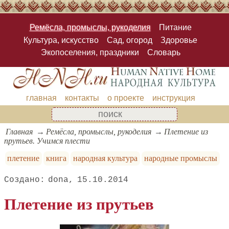
Ремёсла, промыслы, рукоделия
Питание
Культура, искусство
Сад, огород
Здоровье
Экопоселения, праздники
Словарь
главная
контакты
о проекте
инструкция
Главная
Ремёсла, промыслы, рукоделия
Плетение из
прутьев. Учимся плести
плетение
книга
народная культура
народные промыслы
dona
15.10.2014
Плетение из прутьев