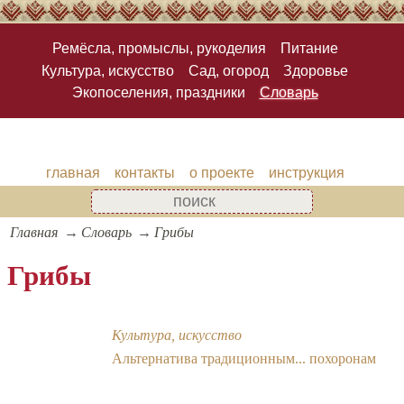
Ремёсла, промыслы, рукоделия
Питание
Культура, искусство
Сад, огород
Здоровье
Экопоселения, праздники
Словарь
главная
контакты
о проекте
инструкция
Главная
Словарь
Грибы
Грибы
Культура, искусство
Альтернатива традиционным... похоронам