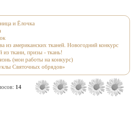
ница и Ёлочка
а
лок
ва из американских тканей. Новогодний конкурс
 из ткани, призы - ткань!
изнь (мои работы на конкурс)
Куклы Святочных обрядов»
олосов:
14