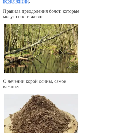
корня жизни
.
Правила преодоления болот, которые
могут спасти жизнь:
О лечении корой осины, самое
важное: