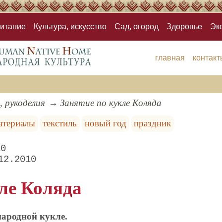
итание
Культура, искусство
Сад, огород
Здоровье
Эк
главная
контакт
, рукоделия
Занятие по кукле Коляда
атериалы
текстиль
новый год
праздник
10
12.2010
кле Коляда
народной кукле.