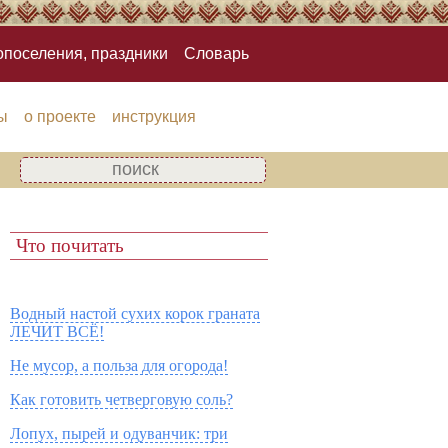
опоселения, праздники
Словарь
ы
о проекте
инструкция
Что почитать
Водный настой сухих корок граната
ЛЕЧИТ ВСЁ!
Не мусор, а польза для огорода!
Как готовить четверговую соль?
Лопух, пырей и одуванчик: три