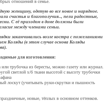
обрых отношений в семье.
дную женщину, одетую во все новое и нарядное.
ли счастья и благополучия.., пели радостные,
есни. С её приходом в доме должны были
огласие между членами семьи.
ядки заканчивались возле костра с пожеланиями
ием Коляды (в этом случае основа Коляды
ва).
одимые для изготовления:
 или трубочка из бересты, можно газету или журнал.
ругой светлой х/б ткани высотой с высоту трубочки
рафана
ный лоскут (учитывать руки-скрутки и пышность
 праздничные, новые, тёплых в основном оттенков.