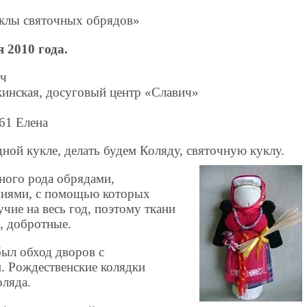
уклы святочных обрядов»
 2010 года.
 ч
кинская, досуговый центр «Славич»
961 Елена
ной кукле, делать будем Коляду, святочную куклу.
ного рода обрядами,
ниями, с помощью которых
чие на весь год, поэтому ткани
, добротные.
ыл обход дворов с
. Рождественские колядки
оляда.