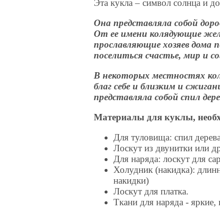
Эта кукла – символ солнца и д
Она представляла собой доро
От ее имени колядующие жела
прославляющие хозяев дома п
поселиться счастье, мир и с
В некоторых местностях кол
благ себе и близким и сжиган
представляла собой спил дере
Материалы для куклы, необх
Для туловища: спил дерева
Лоскут из двунитки или д
Для наряда: лоскут для са
Холудник (накидка): длин
накидки)
Лоскут для платка.
Ткани для наряда - яркие,