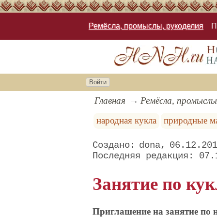
Ремёсла, промыслы, рукоделия
П
Войти
Главная
Ремёсла, промыслы
народная кукла
природные м
dona
06.12.20
07.
Занятие по ку
Приглашение на занятие по 