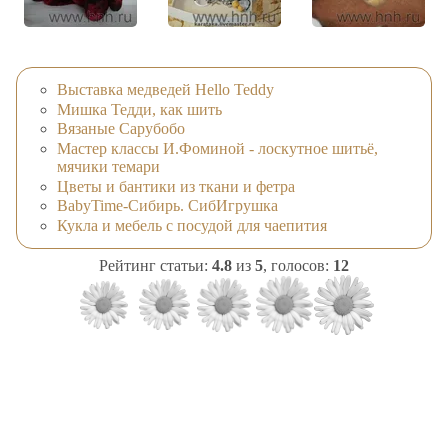
Выставка медведей Hello Teddy
Мишка Тедди, как шить
Вязаные Сарубобо
Мастер классы И.Фоминой - лоскутное шитьё,
мячики темари
Цветы и бантики из ткани и фетра
BabyTime-Сибирь. СибИгрушка
Кукла и мебель с посудой для чаепития
Рейтинг статьи:
4.8
из
5
, голосов:
12