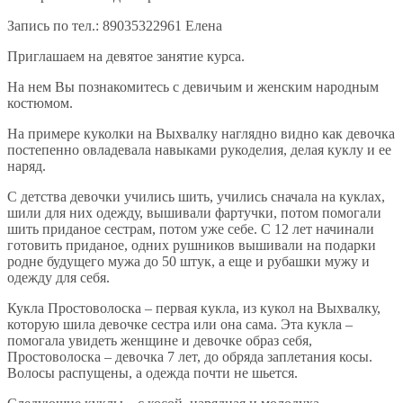
Запись по тел.: 89035322961 Елена
Приглашаем на девятое занятие курса.
На нем Вы познакомитесь с девичьим и женским народным
костюмом.
На примере куколки на Выхвалку наглядно видно как девочка
постепенно овладевала навыками рукоделия, делая куклу и ее
наряд.
С детства девочки учились шить, учились сначала на куклах,
шили для них одежду, вышивали фартучки, потом помогали
шить приданое сестрам, потом уже себе. С 12 лет начинали
готовить приданое, одних рушников вышивали на подарки
родне будущего мужа до 50 штук, а еще и рубашки мужу и
одежду для себя.
Кукла Простоволоска – первая кукла, из кукол на Выхвалку,
которую шила девочке сестра или она сама. Эта кукла –
помогала увидеть женщине и девочке образ себя,
Простоволоска – девочка 7 лет, до обряда заплетания косы.
Волосы распущены, а одежда почти не шьется.