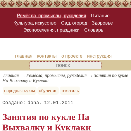
Ремёсла, промыслы, рукоделия
Питание
Культура, искусство
Сад, огород
Здоровье
Экопоселения, праздники
Словарь
главная
контакты
о проекте
инструкция
Главная
Ремёсла, промыслы, рукоделия
Занятия по кукле
На Выхвалку и Куклаки
народная кукла
обучение
текстиль
dona
12.01.2011
Занятия по кукле На
Выхвалку и Куклаки