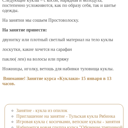
Следующие куклы – с косой, нарядная и молодуха,
постепенно усложняются, как по образу себя, так и шитье
одежды.
На занятии мы сошьем Простоволоску.
На занятие принести:
двунитку или плотный светлый материал на тело куклы
лоскутки, какие хочется на сарафан
паклю( лен) на волосы или пряжу
Ножницы, иголку, ветошь для набивки туловища куклы.
Внимание! Занятие курса «Куклаки» 15 января в 13
часов.
Занятие - кукла из опилок
Приглашение на занятие - Тульская кукла Рябинка
Игровая кукла с косичками, вепские куклы - занятия
Набирается новая группа курса "Обучение тряпичной