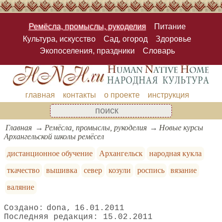
Ремёсла, промыслы, рукоделия
Питание
Культура, искусство
Сад, огород
Здоровье
Экопоселения, праздники
Словарь
главная
контакты
о проекте
инструкция
Главная
Ремёсла, промыслы, рукоделия
Новые курсы
Архангельской школы ремёсел
дистанционное обучение
Архангельск
народная кукла
ткачество
вышивка
север
козули
роспись
вязание
валяние
dona
16.01.2011
15.02.2011