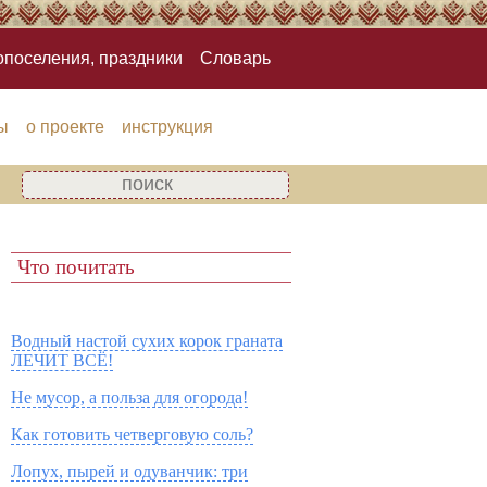
опоселения, праздники
Словарь
ы
о проекте
инструкция
Что почитать
Водный настой сухих корок граната
ЛЕЧИТ ВСЁ!
Не мусор, а польза для огорода!
Как готовить четверговую соль?
Лопух, пырей и одуванчик: три