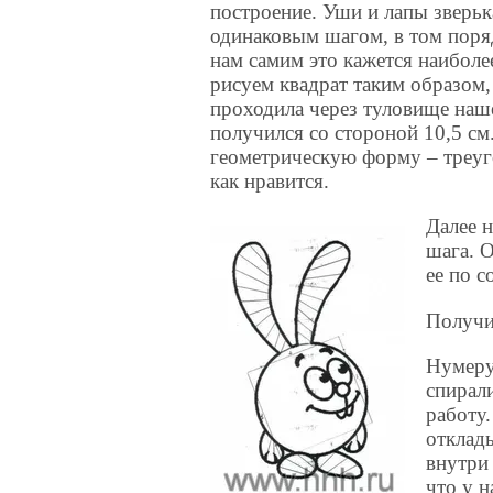
построение. Уши и лапы зверь
одинаковым шагом, в том поря
нам самим это кажется наибол
рисуем квадрат таким образом,
проходила через туловище наше
получился со стороной 10,5 
геометрическую форму – треуг
как нравится.
Далее 
шага. 
ее по 
Получи
Нумеру
спирал
работу
отклад
внутри 
что у 