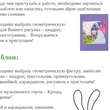
де чем приступать к работе, необходимо научиться
 шаблон или запастись готовыми айрис-шаблонами.
ыми схемами.
бходимо выбрать геометрическую
для Вашего рисунка – квадрат,
многогранник... Вооружаемся
ом и приступаем!
блон:
бходимо выбрать геометрическую фигуру, наиболее
а – квадрат, треугольник, прямоугольник,
линейкой, карандашом, рисунком и приступаем!
о мультяшного героя – Кроша,
арики”.
й и карандашом, начинаем