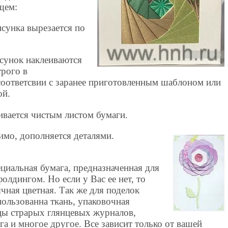
щем:
сунка вырезается по
сунок наклеиваются
трого в
соответсвии с заранее приготовленным шаблоном или
ой.
ивается чистым листом бумаги.
имо, дополняется деталями.
циальная бумага, предназначенная для
фолдингом. Но если у Вас ее нет, то
чная цветная. Так же для поделок
ользованна ткань, упаковочная
цы страрых глянцевых журналов,
га и многое другое. Все зависит только от вашей