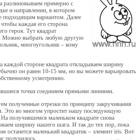
ка разлиновываем примерно с
дке и направлении, в котором
ее подходящим вариантом. Далее
 чтобы каждая его сторона
го героя. Тут квадрат
см. Можно выбрать любую другую
ольник, многоугольник – кому
на каждой стороне квадрата откладываем ширину
Обычно он равен 10-15 мм, но вы можете варьировать
собственному усмотрению.
вшиеся точки соединяем прямыми линиями.
ем полученные отрезки по принципу закручивания
и. Это во многом упростит нашу последующую
. На получившемся маленьком квадрате снова
ываем ширину нашего шага. И так до тех пор, пока
не останется маленький квадратик – элемент iris. Вот
нас получилось.