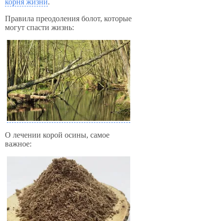
корня жизни
.
Правила преодоления болот, которые
могут спасти жизнь:
О лечении корой осины, самое
важное: