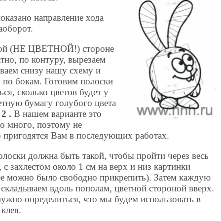
оказано направление хода
аоборот.
чной (НЕ ЦВЕТНОЙ!) стороне
атно, по контуру, вырезаем
ваем снизу нашу схему и
 по бокам. Готовим полоски
ся, сколько цветов будет у
тную бумагу голубого цвета
2 .
В нашем варианте это
о много, поэтому не
о пригодятся Вам в последующих работах.
олоски должна быть такой, чтобы пройти через весь
 с захлестом около 1 см на верх и низ картинки
ее можно было свободно прикрепить). Затем каждую
 складываем вдоль пополам, цветной стороной вверх.
нужно определиться, что мы будем использовать в
 клея.