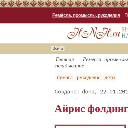
Ремёсла, промыслы, рукоделия
П
Войти
Главная
Ремёсла, промыслы
складывание
бумага
рукоделие
дети
dona
22.01.20
Айрис фолдинг