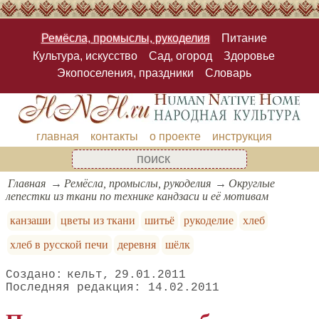
Ремёсла, промыслы, рукоделия
Питание
Культура, искусство
Сад, огород
Здоровье
Экопоселения, праздники
Словарь
главная
контакты
о проекте
инструкция
Главная
Ремёсла, промыслы, рукоделия
Округлые
лепестки из ткани по технике кандзаси и её мотивам
канзаши
цветы из ткани
шитьё
рукоделие
хлеб
хлеб в русской печи
деревня
шёлк
кельт
29.01.2011
14.02.2011