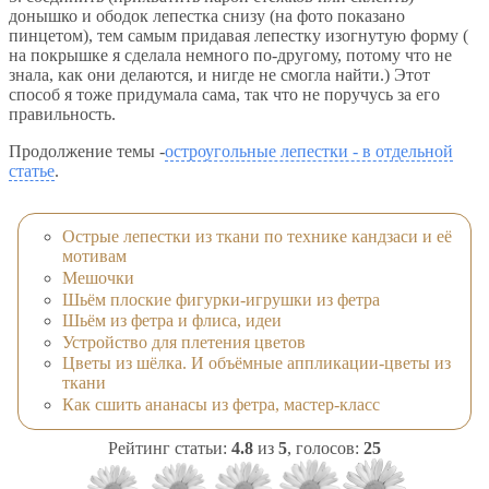
донышко и ободок лепестка снизу (на фото показано
пинцетом), тем самым придавая лепестку изогнутую форму (
на покрышке я сделала немного по-другому, потому что не
знала, как они делаются, и нигде не смогла найти.) Этот
способ я тоже придумала сама, так что не поручусь за его
правильность.
Продолжение темы -
остроугольные лепестки - в отдельной
статье
.
Острые лепестки из ткани по технике кандзаси и её
мотивам
Мешочки
Шьём плоские фигурки-игрушки из фетра
Шьём из фетра и флиса, идеи
Устройство для плетения цветов
Цветы из шёлка. И объёмные аппликации-цветы из
ткани
Как сшить ананасы из фетра, мастер-класс
Рейтинг статьи:
4.8
из
5
, голосов:
25