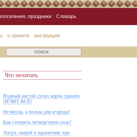
опоселения, праздники
Словарь
ы
о проекте
инструкция
Что почитать
Водный настой сухих корок граната
ЛЕЧИТ ВСЁ!
Не мусор, а польза для огорода!
Как готовить четверговую соль?
Лопух, пырей и одуванчик: три