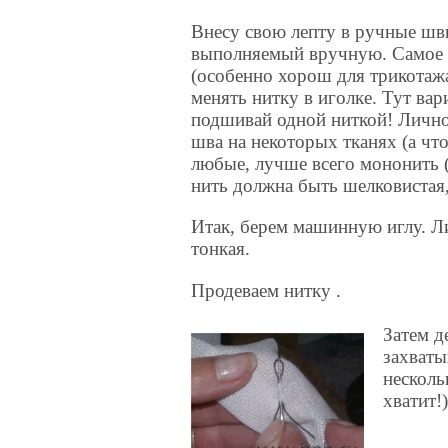
Внесу свою лепту в ручные швы
выполняемый вручную. Самое о
(особенно хорош для трикотажа,
менять нитку в иголке. Тут ва
подшивай одной ниткой! Лично
шва на некоторых тканях (а что
любые, лучше всего мононить (
нить должна быть шелковистая,
Итак, берем машинную иглу. Л
тонкая.
Продеваем нитку .
Затем д
захваты
несколь
хватит!)