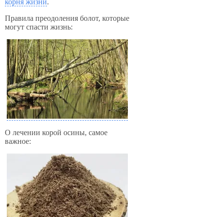
корня жизни
.
Правила преодоления болот, которые
могут спасти жизнь:
О лечении корой осины, самое
важное: