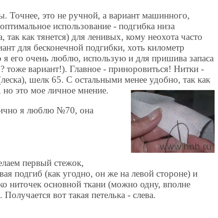
. Точнее, это не ручной, а вариант машинного,
птимальное использование - подгибка низа
 так как тянется) для ленивых, кому неохота часто
риант для бесконечной подгибки, хоть километр
 я его очень люблю, использую и для пришива запаса
? тоже вариант!). Главное - приноровиться! Нитки -
леска), шелк 65. С остальными менее удобно, так как
 но это мое личное мнение.
ично я люблю №70, она
елаем первый стежок,
вая подгиб (как угодно, он же на левой стороне) и
ко ниточек основной ткани (можно одну, вполне
. Получается вот такая петелька - слева.