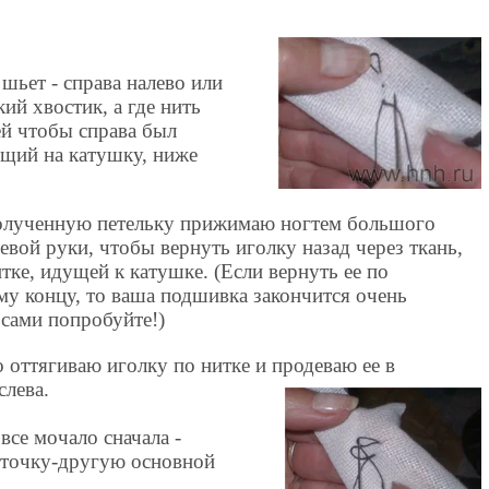
 шьет - справа налево или
кий хвостик, а где нить
ей чтобы справа был
ущий на катушку, ниже
олученную петельку прижимаю ногтем большого
левой руки, чтобы вернуть иголку назад через ткань,
итке, идущей к катушке. (Если вернуть ее по
му концу, то ваша подшивка закончится очень
 сами попробуйте!)
 оттягиваю иголку по нитке и продеваю ее в
слева.
все мочало сначала -
ниточку-другую основной