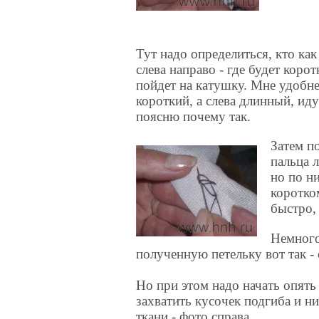
Тут надо определиться, кто как
слева направо - где будет корот
пойдет на катушку. Мне удобн
короткий, а слева длинный, ид
поясню почему так.
Затем п
пальца 
но по н
коротко
быстро,
Немного
полученную петельку вот так - 
Но при этом надо начать опять 
захватить кусочек подгиба и 
ткани - фото справа.