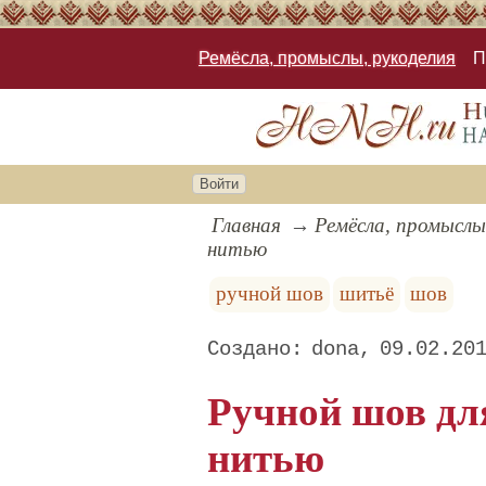
Ремёсла, промыслы, рукоделия
П
Войти
Главная
Ремёсла, промыслы
нитью
ручной шов
шитьё
шов
dona
09.02.20
Ручной шов дл
нитью