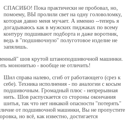
СПАСИБО! Пока практически не пробовал, но,
помоему, ВЫ пролили свет на одну головоломку,
которая давно меня мучает. А именно --теперь я
догадываюсь как в мужских пиджаках по всему
контуру подшивают подборта и даже воротник,
ведь в "подшивочную" полуготовое изделие не
запялишь.
менный" шов крутой штаноподшивочной машинки.
ить мононитью - вообще не отличить!
Шил справа налево, сгиб от работающего (срез к
себе). Техника исполнения - по аналогии с косым
подшивочным. Громадный плюс - непрерывная
нить. Шов распускается со стороны окончания
шитья, так что нет никакой опасности "потерять"
отличие от подшивочной машинки, Вы не пропустите
ровка, но всё, как известно, достигается