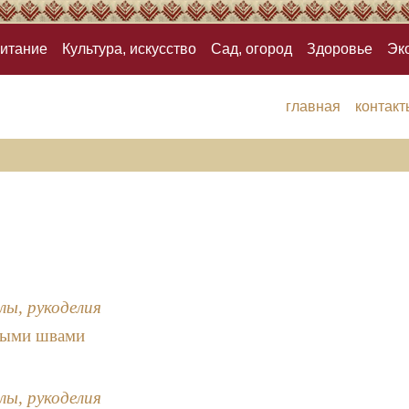
итание
Культура, искусство
Сад, огород
Здоровье
Эк
главная
контакт
лы, рукоделия
ными швами
лы, рукоделия