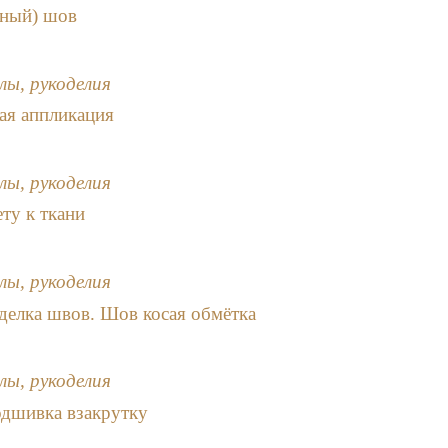
чный) шов
лы, рукоделия
ая аппликация
лы, рукоделия
ту к ткани
лы, рукоделия
делка швов. Шов косая обмётка
лы, рукоделия
одшивка взакрутку