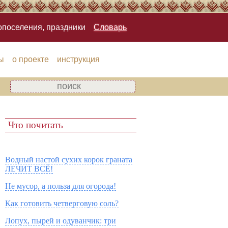
опоселения, праздники
Словарь
ы
о проекте
инструкция
Что почитать
Водный настой сухих корок граната
ЛЕЧИТ ВСЁ!
Не мусор, а польза для огорода!
Как готовить четверговую соль?
Лопух, пырей и одуванчик: три