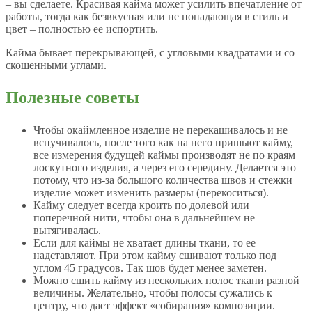
– вы сделаете. Красивая кайма может усилить впечатление от
работы, тогда как безвкусная или не попадающая в стиль и
цвет – полностью ее испортить.
Кайма бывает перекрывающей, с угловыми квадратами и со
скошенными углами.
Полезные советы
Чтобы окаймленное изделие не перекашивалось и не
вспучивалось, после того как на него пришьют кайму,
все измерения будущей каймы производят не по краям
лоскутного изделия, а через его середину. Делается это
потому, что из-за большого количества швов и стежки
изделие может изменить размеры (перекоситься).
Кайму следует всегда кроить по долевой или
поперечной нити, чтобы она в дальнейшем не
вытягивалась.
Если для каймы не хватает длины ткани, то ее
надставляют. При этом кайму сшивают только под
углом 45 градусов. Так шов будет менее заметен.
Можно сшить кайму из нескольких полос ткани разной
величины. Желательно, чтобы полосы сужались к
центру, что дает эффект «собирания» композиции.