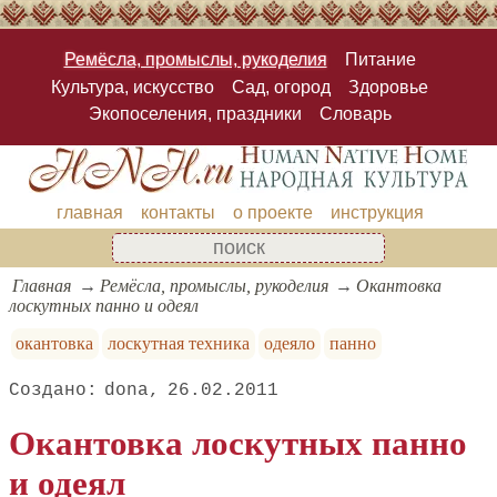
Ремёсла, промыслы, рукоделия
Питание
Культура, искусство
Сад, огород
Здоровье
Экопоселения, праздники
Словарь
главная
контакты
о проекте
инструкция
Главная
Ремёсла, промыслы, рукоделия
Окантовка
лоскутных панно и одеял
окантовка
лоскутная техника
одеяло
панно
dona
26.02.2011
Окантовка лоскутных панно
и одеял