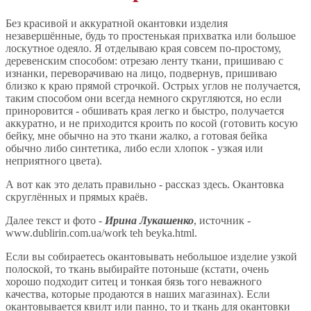
Без красивой и аккуратной окантовки изделия
незавершённые, будь то простенькая прихватка или большое
лоскутное одеяло. Я отделываю края совсем по-простому,
деревенским способом: отрезаю ленту ткани, пришиваю с
изнанки, переворачиваю на лицо, подвернув, пришиваю
близко к краю прямой строчкой. Острых углов не получается,
таким способом они всегда немного скругляются, но если
приноровится - обшивать края легко и быстро, получается
аккуратно, и не приходится кроить по косой (готовить косую
бейку, мне обычно на это ткани жалко, а готовая бейка
обычно либо синтетика, либо если хлопок - узкая или
неприятного цвета).
А вот как это делать правильно - рассказ здесь. Окантовка
скруглённых и прямых краёв.
Далее текст и фото -
Ирина Лукашенко
, источник -
www.dublirin.com.ua/work teh beyka.html.
Если вы собираетесь окантовывать небольшое изделие узкой
полоской, то ткань выбирайте потоньше (кстати, очень
хорошо подходит ситец и тонкая бязь того неважного
качества, которые продаются в наших магазинах). Если
окантовывается квилт или панно, то и ткань для окантовки