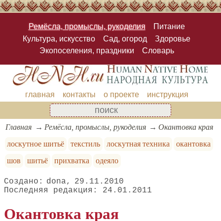
Ремёсла, промыслы, рукоделия
Питание
Культура, искусство
Сад, огород
Здоровье
Экопоселения, праздники
Словарь
главная
контакты
о проекте
инструкция
Главная
Ремёсла, промыслы, рукоделия
Окантовка края
лоскутное шитьё
текстиль
лоскутная техника
окантовка
шов
шитьё
прихватка
одеяло
dona
29.11.2010
24.01.2011
Окантовка края