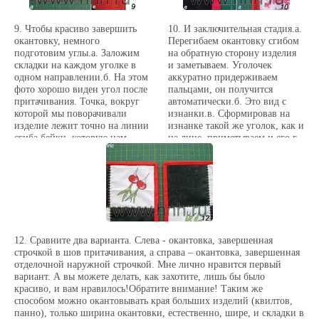
изделие на месте.г. При
поднятой игле аккуратно
9. Чтобы красиво завершить
10. И заключительная стадия.а.
перекладываем уголок на
окантовку, немного
Перегибаем окантовку сгибом
другую сторону и опускаем
подготовим углы.а. Заложим
на обратную сторону изделия
иглу, стараясь попасть в ту же
складки на каждом уголке в
и заметываем. Уголочек
точку.Обычно, если вы не
одном направлении.б. На этом
аккуратно придерживаем
сдвинули изделия, то игла
фото хорошо виден угол после
пальцами, он получится
попадает в эту точку
притачивания. Точка, вокруг
автоматически.б. Это вид с
автоматически. И дальше
которой мы поворачивали
изнанки.в. Сформировав на
продолжаем строчку до
изделие лежит точно на линии
изнанке такой же уголок, как и
следующего угла.
сгиба бейки, которую нам
на лице, приметываем и его.г.
было не видно раньше
Так с изнанки выглядит
(см.фото 7б).в. А здесь хорошо
уголок, готовый к
видно, для чего нужно
завершающей строчке.
немного вытягивать нитку из
Повторю еще раз, я уже давно
иголки при прохождении угла:
не делаю этой наметки, а
чтобы дать возможность этот
только фиксирую булавкой
уголок переложить.
складку в углах, но первый раз
советую вам бейку все-таки
12. Сравните два варианта. Слева - окантовка, завершенная
приметать, чтобы
строчкой в шов притачивания, а справа – окантовка, завершенная
почувствовать работу. 11.
отделочной наружной строчкой. Мне лично нравится первый
Заканчиваем обработку нашего
вариант. А вы можете делать, как захотите, лишь бы было
изделия.а. Прокладываем
красиво, и вам нравилось!Обратите внимание! Таким же
строчку близко к шву
способом можно окантовывать края больших изделий (квилтов,
притачивания.б.Так выглядит
панно), только ширина окантовки, естественно, шире, и складки в