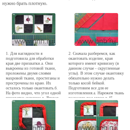
нужно брать плотную.
1. Для наглядности я
2. Сначала разберемся, как
подготовила для обработки
окантовать изделие, края
края две прихватки.а. Они
которого имеют кривизну (в
выкроены из готовой ткани,
данном случае - скругленные
проложены двумя слоями
углы). В этом случае окантовку
махровой ткани, простеганы и
обязательно нужно делать
прострочены по краю. Их
только косой бейкой.
осталось только окантовать.б.
Подготовим все для ее
На фото видно, что угол одной
изготовления.а. Нарежем ткань
прихватки скруглен.в. Вторая
полосами под углом в 45
прихватка заготовлена с
градусов к направлению к
прямыми
долевой нити. Ширину полосы
углами.Соответственно, и
рекомендую подобрать заранее,
обрабатывать такие углы
в зависимости от того, какой
нужно по-разному.
ширины окантовку вы хотите
получить, и какой толщины