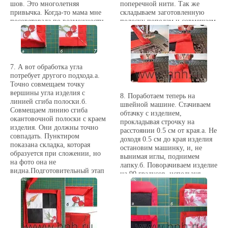
шов. Это многолетняя
поперечной нити. Так же
впервые. После первого –
привычка. Когда-то мама мне
складываем заготовленную
второго раза вы приловчитесь
посоветовала по возможности
полоску пополам и совмещаем
подгибать окантовку прямо в
прятать те строчки, в качестве
открытые края с краями
процессе строчки.г. Так
которых есть сомнение. И с тех
изделия.Думаю, что после
выглядит на этом этапе
пор я почти всегда окантовку
освоения способа окантовки
окантовка с изнанки.
делаю так – строчу почти
двойной косой бейкой, у вас
прямо в шов притачивания.
не возникнет трудности
7. А вот обработка угла
Когда потом немного
проделать то же самое с
потребует другого подхода.а.
загладишь окантовку на шов,
прямой.
Точно совмещаем точку
то его практически не видно с
вершины угла изделия с
8. Поработаем теперь на
лица! Думаю, что на фото это
линией сгиба полоски.б.
швейной машине. Стачиваем
заметно. Но если вы уверены в
Совмещаем линию сгиба
обтачку с изделием,
твердости своей руки, или
окантовочной полоски с краем
прокладывая строчку на
необходима отделочная
изделия. Они должны точно
расстоянии 0.5 см от края.а. Не
отстрочка – тогда строчите
совпадать. Пунктиром
доходя 0.5 см до края изделия
просто близко к краю по верху
показана складка, которая
остановим машинку, и, не
окантовки.
образуется при сложении, но
вынимая иглы, поднимем
на фото она не
лапку.б. Поворачиваем изделие
видна.Подготовительный этап
на 90 градусов, используя
закончен.
иглу, как ось поворота.в.
Стараясь не сдвинуть изделие,
аккуратно поднимаем иглу в
верхнее положение, правой
рукой немного вытянем нитку
из иголки. Левой фиксируем