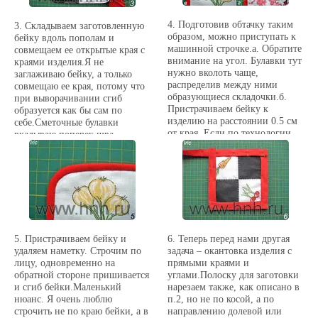
изделие, которое вы
окантовываете. В данном
4. Подготовив обтачку таким
3. Складываем заготовленную
случае я нарезала полоски
образом, можно приступать к
бейку вдоль пополам и
шириной 4 см. Толщина
машинной строчке.а. Обратите
совмещаем ее открытые края с
прихватки была не очень
внимание на угол. Булавки тут
краями изделия.Я не
большая – два слоя махровой
нужно вколоть чаще,
заглаживаю бейку, а только
ткани и два слоя «топа» и
распределив между ними
совмещаю ее края, потому что
«бэка». Ширина окантовки в
образующиеся складочки.б.
при выворачивании сгиб
конечном итоге – около 0,6
Пристрачиваем бейку к
образуется как бы сам по
см.б. в. Если длины
изделию на расстоянии 0.5 см
себе.Сметочные булавки
вырезанной полосы для
от края. Если по технологии
вкалываю поперек шва.
окантовки не хватает, то
требуется более широкая
полосы нужно соединить, как
окантовка, соответственно, и
показано на фото б и в.
расстояние от края берется
большее (но не забудьте тогда
изменить и ширину
заготовленной
полосы!).в.Отворачиваем
бейку сгибом на изнанку и
5. Пристрачиваем бейку и
6. Теперь перед нами другая
приметываем. Я заметала
удаляем наметку. Строчим по
задача – окантовка изделия с
прямо в шов, но можно
лицу, одновременно на
прямыми краями и
заметывать и прямо по верху
обратной стороне пришивается
углами.Полоску для заготовки
бейки. В принципе, я давно
и сгиб бейки.Маленький
нарезаем также, как описано в
уже не наметываю, а показала
нюанс. Я очень люблю
п.2, но не по косой, а по
так для тех, кто будет делать
строчить не по краю бейки, а в
направлению долевой или
окантовку таким способом