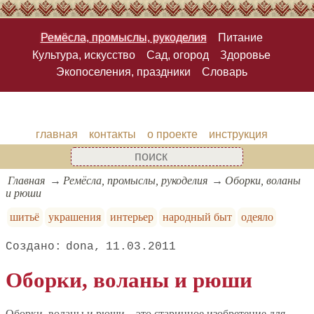
Ремёсла, промыслы, рукоделия
Питание
Культура, искусство
Сад, огород
Здоровье
Экопоселения, праздники
Словарь
главная
контакты
о проекте
инструкция
Главная
Ремёсла, промыслы, рукоделия
Оборки, воланы
и рюши
шитьё
украшения
интерьер
народный быт
одеяло
dona
11.03.2011
Оборки, воланы и рюши
Оборки, воланы и рюши – это старинное изобретение для