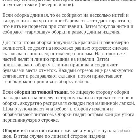
и густые стежки (бисерный шов).
Если оборка длинная, то ее собирают на несколько нитей и
каждую нить аккуратно присбаривают – это даст гарантию,
что нить не порвется при стягивании. Затем тянут за нитки и
собирают «гармошку» оборки в размер длины изделия.
Для того чтобы оборка получилась красивой и равномерно
волнистой, ее делят на несколько равных отрезков: сначала
складывают пополам, потом еще пополам. На столько же
частей делят и линию пришива на изделии. Затем
прикладывают оборку к линии пришива и соединяют
булавками места отметок. Каждый отрезок еще раз аккуратно
стягивают и расправляют складки, потом приметывают.
Теперь можно пришивать оборку набело.
Если
оборки из тонкой ткани.
то лицевую сторону оборки
накладывают на лицевую сторону ткани и строчат со стороны
оборки, аккуратно расправляя складки под машинной лапкой.
Швы отутюживают «на ребро» в сторону изделия и
обрабатывают зигзагом. Оборки гладят острым концом утюга
перпендикулярно строчке.
Оборки из толстой ткани
тяжелые и могут тянуть за собой
шов. В этом случае по лицевой стороне изделия