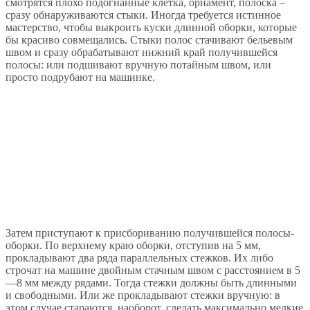
смотрятся плохо подогнанные клетка, орнамент, полоска –
сразу обнаруживаются стыки. Иногда требуется истинное
мастерство, чтобы выкроить куски длинной оборки, которые
бы красиво совмещались. Стыки полос стачивают бельевым
швом и сразу обрабатывают нижний край получившейся
полосы: или подшивают вручную потайным швом, или
просто подрубают на машинке.
Затем приступают к присбориванию получившейся полосы-
оборки. По верхнему краю оборки, отступив на 5 мм,
прокладывают два ряда параллельных стежков. Их либо
строчат на машине двойным стачным швом с расстоянием в 5
—8 мм между рядами. Тогда стежки должны быть длинными
и свободными. Или же прокладывают стежки вручную: в
этом случае стараются, наоборот, сделать максимально мелкие