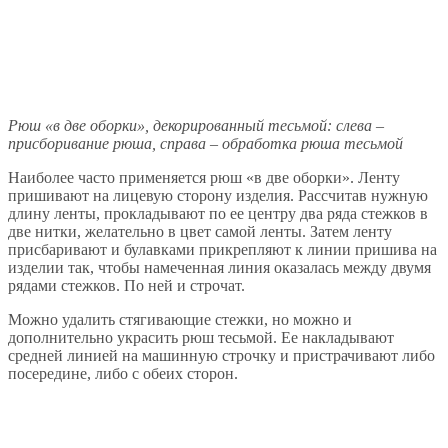
Рюш «в две оборки», декорированный тесьмой: слева –
присборивание рюша, справа – обработка рюша тесьмой
Наиболее часто применяется рюш «в две оборки». Ленту
пришивают на лицевую сторону изделия. Рассчитав нужную
длину ленты, прокладывают по ее центру два ряда стежков в
две нитки, желательно в цвет самой ленты. Затем ленту
присбаривают и булавками прикрепляют к линии пришива на
изделии так, чтобы намеченная линия оказалась между двумя
рядами стежков. По ней и строчат.
Можно удалить стягивающие стежки, но можно и
дополнительно украсить рюш тесьмой. Ее накладывают
средней линией на машинную строчку и пристрачивают либо
посередине, либо с обеих сторон.