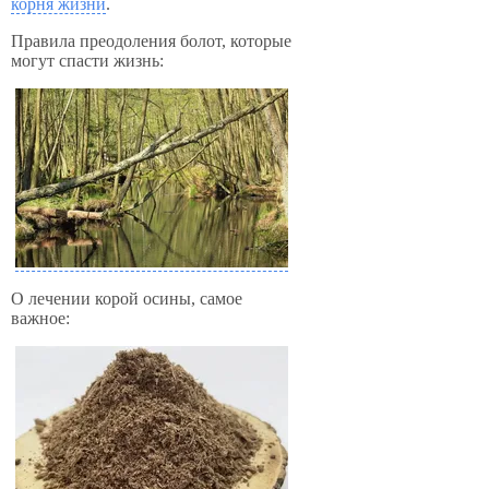
корня жизни
.
Правила преодоления болот, которые
могут спасти жизнь:
О лечении корой осины, самое
важное: