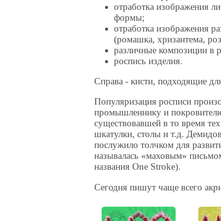
отработка изображения ли
формы;
отработка изображения р
(ромашка, хризантема, роза
различные композиции в р
роспись изделия.
Справа - кисти, подходящие дл
Популяризация росписи произо
промышленнику и покровителю
существовавшей в то время те
шкатулки, столы и т.д. Демидо
послужило толчком для развит
называлась «маховым» письмом
названия One Stroke).
Сегодня пишут чаще всего акр