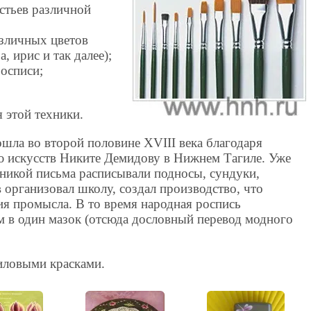
стьев различной
азличных цветов
, ирис и так далее);
осписи;
я этой техники.
шла во второй половине XVIII века благодаря
 искусств Никите Демидову в Нижнем Тагиле. Уже
хникой письма расписывали подносы, сундуки,
в организовал школу, создал производство, что
ия промысла. В то время народная роспись
 в один мазок (отсюда дословный перевод модного
иловыми красками.