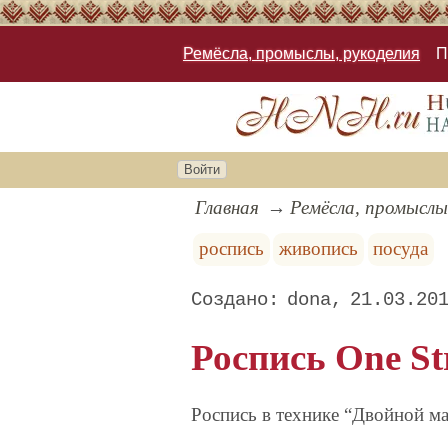
Ремёсла, промыслы, рукоделия
П
Войти
Главная
Ремёсла, промыслы
роспись
живопись
посуда
dona
21.03.20
Роспись One St
Роспись в технике “Двойной маз