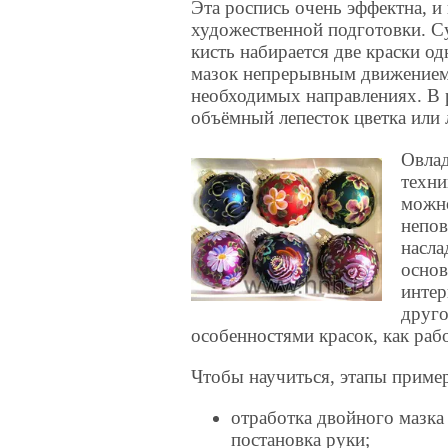
Эта роспись очень эффектна, и
художественной подготовки. Су
кисть набирается две краски о
мазок непрерывным движением,
необходимых направлениях. В р
объёмный лепесток цветка или 
Овлад
техни
можно
непо
насла
осно
интер
друго
особенностями красок, как раб
Чтобы научиться, этапы пример
отработка двойного мазка 
постановка руки;