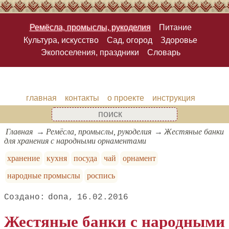
Ремёсла, промыслы, рукоделия
Питание
Культура, искусство
Сад, огород
Здоровье
Экопоселения, праздники
Словарь
главная
контакты
о проекте
инструкция
Главная
Ремёсла, промыслы, рукоделия
Жестяные банки
для хранения с народными орнаментами
хранение
кухня
посуда
чай
орнамент
народные промыслы
роспись
dona
16.02.2016
Жестяные банки с народными