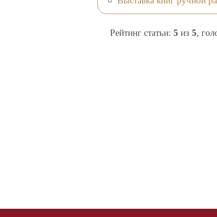
Выставка книг ручной р
Рейтинг статьи:
5
из
5
, го