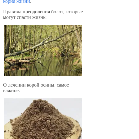
корня жизни
.
Правила преодоления болот, которые
могут спасти жизнь:
О лечении корой осины, самое
важное: