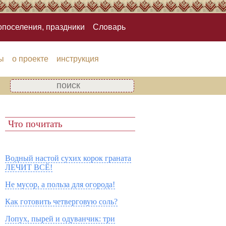
опоселения, праздники
Словарь
ы
о проекте
инструкция
Что почитать
Водный настой сухих корок граната
ЛЕЧИТ ВСЁ!
Не мусор, а польза для огорода!
Как готовить четверговую соль?
Лопух, пырей и одуванчик: три