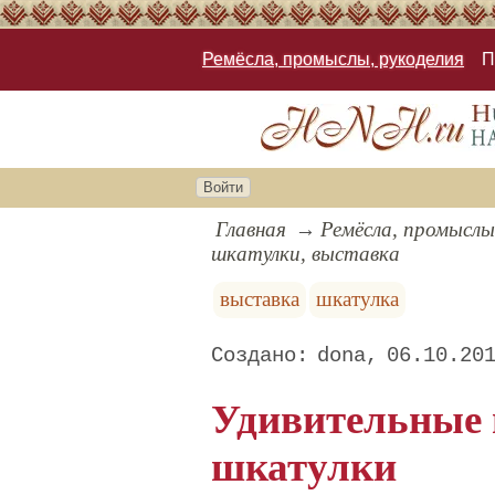
Ремёсла, промыслы, рукоделия
П
Войти
Главная
Ремёсла, промыслы
шкатулки, выставка
выставка
шкатулка
dona
06.10.20
Удивительные 
шкатулки