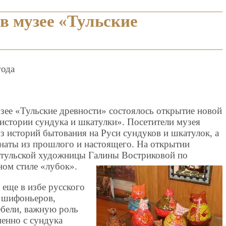
в музее «Тульские
года
узее «Тульские древности» состоялось открытие новой
истории сундука и шкатулки». Посетители музея
з историй бытования на Руси сундуков и шкатулок, а
онаты из прошлого и настоящего. На открытии
с тульской художницы Галины Востриковой по
ном стиле «лубок».
 еще в избе русского
, шифоньеров,
ебели, важную роль
менно с сундука