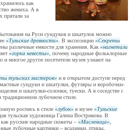
 хранилось как
ство жениха. А в
х прятали за
бытования на Руси сундуков и шкатулок можно
зее
Тульские древности
. В экспозиции
Секреты
ены различные емкости для хранения. Как
нагнетали
ляет
горка невесты
, почему народные фольклорные
о и многое другое посетители музея узнают на
ты тульских мастеров
и в открытом доступе перед
омастные сундуки и шкатулки, футляры и коробочки-
оделия и шкатулки-солонки, туески. А в соседстве с
в традиционном лубочном стиле.
онную роспись в стиле
лубок
в музее
Тульские
дая тульская художница Галина Вострикова. В
т как русские народные сюжеты –
Масленица
,
нные лубочные картинки – всадники, птицы,