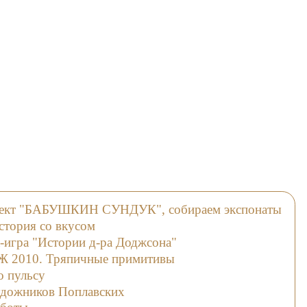
оект "БАБУШКИН СУНДУК", собираем экспонаты
стория со вкусом
-игра "Истории д-ра Доджсона"
 2010. Тряпичные примитивы
о пульсу
удожников Поплавских