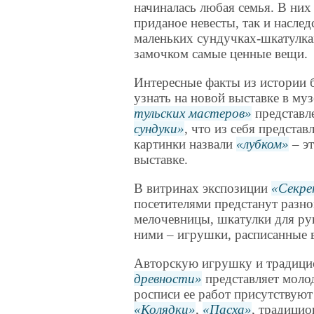
начиналась любая семья. В них
приданое невесты, так и наслед
маленьких сундучках-шкатулка
замочком самые ценные вещи.
Интересные факты из истории 
узнать на новой выставке в му
тульских мастеров
представл
сундуки
, что из себя представ
картинки назвали
лубком
– эт
выставке.
В витринах экспозиции
Секре
посетителями предстанут разн
мелочевницы, шкатулки для рук
ними – игрушки, расписанные 
Авторскую игрушку и традици
древности
представляет моло
росписи ее работ присутствую
Колядки
,
Пасха
, традицио