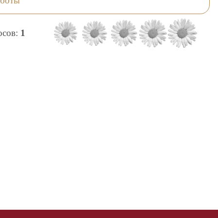
аботы
лосов:
1