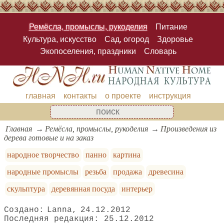
Ремёсла, промыслы, рукоделия
Питание
Культура, искусство
Сад, огород
Здоровье
Экопоселения, праздники
Словарь
главная
контакты
о проекте
инструкция
Главная
Ремёсла, промыслы, рукоделия
Произведения из
дерева готовые и на заказ
народное творчество
панно
картина
народные промыслы
резьба
продажа
древесина
скульптура
деревянная посуда
интерьер
Lanna
24.12.2012
25.12.2012