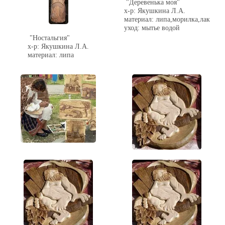
"Деревенька моя"
х-р: Якушкина Л.А.
материал: липа,морилка,лак
уход: мытье водой
"Ностальгия"
х-р: Якушкина Л.А.
материал: липа