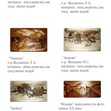
материал: липа,морилка,лак
х-р: Якушкина Л.А.
уход: мытье водой
материал: липа,морилка,лак
уход: мытье водой
"Зимняя"
"Тишина"
х-р: Якушкин И.С.
х-р:Якушкина Л.А.
материал: липа,морилка,лак
материал: абаш,морилка,лак
уход: мытье водой
уход:мытье водой
"Фонари" выполнена по фото
"Тройка"
начала ХХ века