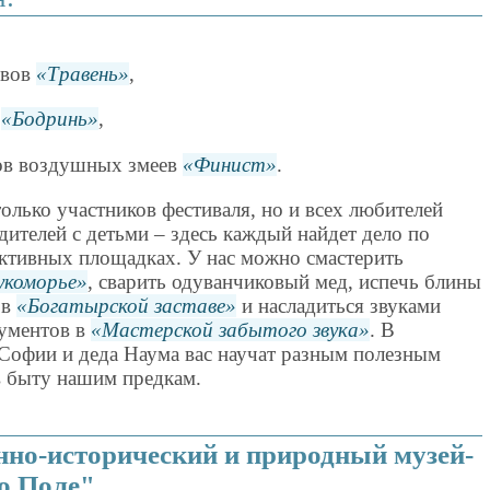
ивов
Травень
,
е
Бодринь
,
тов воздушных змеев
Финист
.
только участников фестиваля, но и всех любителей
дителей с детьми – здесь каждый найдет дело по
ктивных площадках. У нас можно смастерить
укоморье
, сварить одуванчиковый мед, испечь блины
 в
Богатырской заставе
и насладиться звуками
ументов в
Мастерской забытого звука
. В
Софии и деда Наума вас научат разным полезным
в быту нашим предкам.
нно-исторический и природный музей-
о Поле"