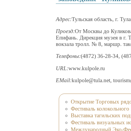
Адрес:
Тульская область, г. Тула
Проезд:
От Москвы до Куликова
Епифань. Дирекция музея в г. Т
вокзала тролл. № 8, маршр. так
Телефоны:
(4872) 36-28-34, (48
URL:
www.kulpole.ru
EMail:
kulpole@tula.net, tourism
Открытие Торговых рядо
Фестиваль колокольного 
Выставка тагильских под
Фестиваль визуальных и
Международный Эко-Фес