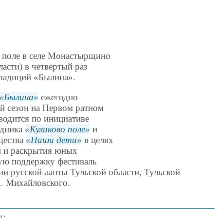
м поле в селе Монастырщино
асти) в четвертый раз
радиций «Былина».
Былина
ежегодно
ий сезон на Первом ратном
водится по инициативе
едника
Куликово поле
и
щества
Наши дети
в целях
й и раскрытия юных
ую поддержку фестиваль
и русской лапты Тульской области, Тульской
. Михайловского.
я: