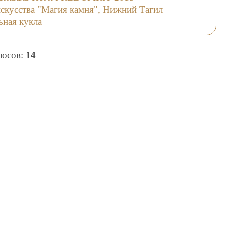
искусства "Магия камня", Нижний Тагил
ьная кукла
олосов:
14