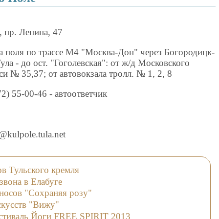
, пр. Ленина, 47
 поля по трассе М4 "Москва-Дон" через Богородицк-
ула - до ост. "Гоголевская": от ж/д Московского
си № 35,37; от автовокзала тролл. № 1, 2, 8
72) 55-00-46 - автоответчик
@kulpole.tula.net
в Тульского кремля
звона в Елабуге
носов "Сохраняя розу"
скусств "Вижу"
тиваль Йоги FREE SPIRIT 2013