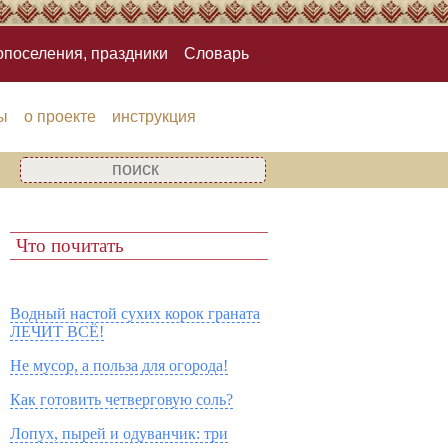
опоселения, праздники
Словарь
ы
о проекте
инструкция
Что почитать
Водный настой сухих корок граната
ЛЕЧИТ ВСЁ!
Не мусор, а польза для огорода!
Как готовить четверговую соль?
Лопух, пырей и одуванчик: три