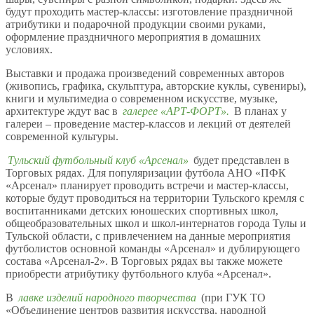
будут проходить мастер-классы: изготовление праздничной
атрибутики и подарочной продукции своими руками,
оформление праздничного мероприятия в домашних
условиях.
Выставки и продажа произведений современных авторов
(живопись, графика, скульптура, авторские куклы, сувениры),
книги и мультимедиа о современном искусстве, музыке,
архитектуре ждут вас в
галерее «АРТ-ФОРТ».
В планах у
галереи – проведение мастер-классов и лекций от деятелей
современной культуры.
Тульский футбольный клуб «Арсенал»
будет представлен в
Торговых рядах. Для популяризации футбола АНО «ПФК
«Арсенал» планирует проводить встречи и мастер-классы,
которые будут проводиться на территории Тульского кремля с
воспитанниками детских юношеских спортивных школ,
общеобразовательных школ и школ-интернатов города Тулы и
Тульской области, с привлечением на данные мероприятия
футболистов основной команды «Арсенал» и дублирующего
состава «Арсенал-2». В Торговых рядах вы также можете
приобрести атрибутику футбольного клуба «Арсенал».
В
лавке изделий народного творчества
(при ГУК ТО
«Объединение центров развития искусства, народной