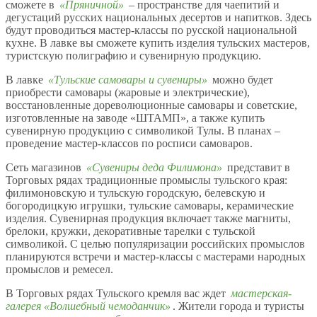
сможете в
«Пряничной»
– пространстве для чаепитий и
дегустаций русских национальных десертов и напитков. Здесь
будут проводиться мастер-классы по русской национальной
кухне. В лавке вы сможете купить изделия тульских мастеров,
туристскую полиграфию и сувенирную продукцию.
В лавке
«Тульские самовары и сувениры»
можно будет
приобрести самовары (жаровые и электрические),
восстановленные дореволюционные самовары и советские,
изготовленные на заводе «ШТАМП», а также купить
сувенирную продукцию с символикой Тулы. В планах –
проведение мастер-классов по росписи самоваров.
Сеть магазинов
«Сувениры деда Филимона»
представит в
Торговых рядах традиционные промыслы тульского края:
филимоновскую и тульскую городскую, белевскую и
богородицкую игрушки, тульские самовары, керамические
изделия. Сувенирная продукция включает также магниты,
брелоки, кружки, декоративные тарелки с тульской
символикой. С целью популяризации российских промыслов
планируются встречи и мастер-классы с мастерами народных
промыслов и ремесел.
В Торговых рядах Тульского кремля вас ждет
мастерская-
галерея «Волшебный чемоданчик»
. Жители города и туристы