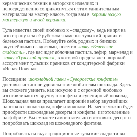
керамических техник в авторских изделиях и
непосредственно соприкоснуться с этим удивительным
материалом на мастер-классе, тогда вам в
керамическую
мастерскую и музей керамики.
Тула известна своей любовью к «сладкому», ведь не зря на
всю страну и за её рубежом знаменит тульский пряник и
белевская пастила. Побалуйте себя, родных и близких
вкуснейшими сладостями, посетив
лавку «Белевские
сладости»
, где вас ждет яблочная пастила, зефир, мармелад и
лавку «Тульский пряник»
, в которой представлен широкий
ассортимент тульских пряников от кондитерской фабрики
«Ясная Поляна».
Посещение
шоколадной лавки «Суворовские конфеты»
доставит истинное удовольствие любителям шоколада. Здесь
вы сможете увидеть, как искусно и с огромной любовью
изготавливаются вручную конфеты и сувенирный шоколад.
Шоколадная лавка предлагает широкий выбор вкуснейших
напитков с шоколадом, кофе и молоком. На месте можно будет
приобрести шоколадные десерты и конфеты, изготовленные
на фабрике. Вы сможете самостоятельно изготовить десерт и
попробовать шоколад из шоколадного фонтана.
Попробовать на вкус традиционные тульские сладости вы