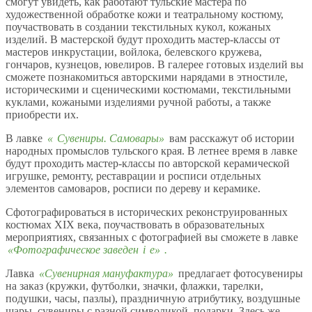
смогут увидеть, как работают тульские мастера по
художественной обработке кожи и театральному костюму,
поучаствовать в создании текстильных кукол, кожаных
изделий. В мастерской будут проходить мастер-классы от
мастеров инкрустации, войлока, белевского кружева,
гончаров, кузнецов, ювелиров. В галерее готовых изделий вы
сможете познакомиться авторскими нарядами в этностиле,
историческими и сценическими костюмами, текстильными
куклами, кожаными изделиями ручной работы, а также
приобрести их.
В лавке
«
Сувениры. Самовары»
вам расскажут об истории
народных промыслов тульского края. В летнее время в лавке
будут проходить мастер-классы по авторской керамической
игрушке, ремонту, реставрации и росписи отдельных
элементов самоваров, росписи по дереву и керамике.
Сфотографироваться в исторических реконструированных
костюмах XIX века, поучаствовать в образовательных
мероприятиях, связанных с фотографией вы сможете в лавке
«Фотографическое заведен
i
е»
.
Лавка
«Сувенирная мануфактура»
предлагает фотосувениры
на заказ (кружки, футболки, значки, флажки, тарелки,
подушки, часы, пазлы), праздничную атрибутику, воздушные
шары, сувениры с разной символикой, подарки. Здесь же