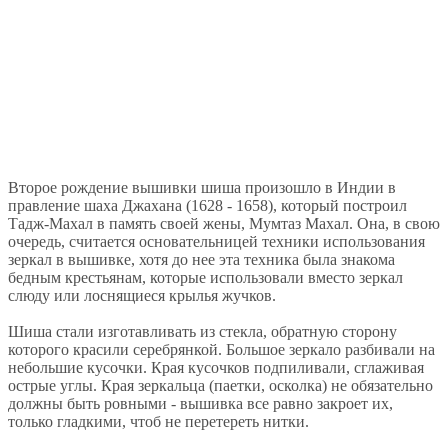
Второе рождение вышивки шиша произошло в Индии в
правление шаха Джахана (1628 - 1658), который построил
Тадж-Махал в память своей жены, Мумтаз Махал. Она, в свою
очередь, считается основательницей техники использования
зеркал в вышивке, хотя до нее эта техника была знакома
бедным крестьянам, которые использовали вместо зеркал
слюду или лоснящиеся крылья жучков.
Шиша стали изготавливать из стекла, обратную сторону
которого красили серебрянкой. Большое зеркало разбивали на
небольшие кусочки. Края кусочков подпиливали, сглаживая
острые углы. Края зеркальца (паетки, осколка) не обязательно
должны быть ровными - вышивка все равно закроет их,
только гладкими, чтоб не перетереть нитки.