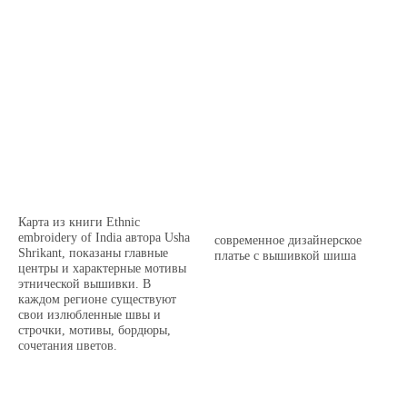
Карта из книги Ethnic
embroidery of India автора Usha
современное дизайнерское
Shrikant, показаны главные
платье с вышивкой шиша
центры и характерные мотивы
этнической вышивки. В
каждом регионе существуют
свои излюбленные швы и
строчки, мотивы, бордюры,
сочетания цветов.