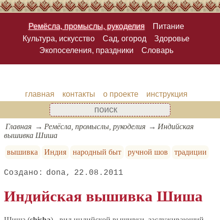
Ремёсла, промыслы, рукоделия
Питание
Культура, искусство
Сад, огород
Здоровье
Экопоселения, праздники
Словарь
главная
контакты
о проекте
инструкция
Главная
Ремёсла, промыслы, рукоделия
Индийская
вышивка Шиша
вышивка
Индия
народный быт
ручной шов
традиции
dona
22.08.2011
Индийская вышивка Шиша
Шиша (
shisha
) - вид индийской вышивки, заслуживающий