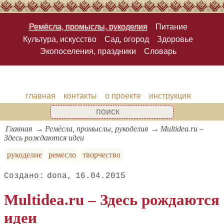
Ремёсла, промыслы, рукоделия
Питание
Культура, искусство
Сад, огород
Здоровье
Экопоселения, праздники
Словарь
главная
контакты
о проекте
инструкция
Главная
Ремёсла, промыслы, рукоделия
Multidea.ru –
Здесь рождаются идеи
рукоделие
ремесло
творчество
dona
16.04.2015
Multidea.ru – Здесь рождаются
идеи