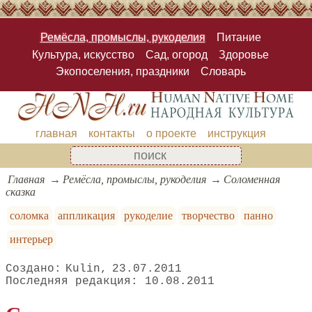
Ремёсла, промыслы, рукоделия
Питание
Культура, искусство
Сад, огород
Здоровье
Экопоселения, праздники
Словарь
главная
контакты
о проекте
инструкция
Главная
Ремёсла, промыслы, рукоделия
Соломенная
сказка
соломка
аппликация
рукоделие
творчество
панно
интерьер
Kulin
23.07.2011
10.08.2011