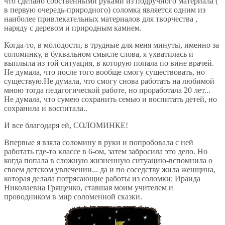
что сделано собственными руками из подручного материала (
в первую очередь-природного) соломка является одним из
наиболее привлекательных материалов для творчества ,
наряду с деревом и природным камнем.
Когда-то, в молодости, в трудные для меня минуты, именно за
соломинку, в буквальном смысле слова, я ухватилась и
выплыла из той ситуация, в которую попала по вине врачей.
Не думала, что после того вообще смогу существовать, но
существую.Не думала, что смогу снова работать на любимой
мною тогда педагогической работе, но проработала 20 лет...
Не думала, что сумею сохранить семью и воспитать детей, но
сохранила и воспитала..
И все благодаря ей, СОЛОМИНКЕ!
Впервые я взяла соломину в руки и попробовала с ней
работать где-то классе в 6-ом, затем забросила это дело. Но
когда попала в сложную жизненную ситуацию-вспомнила о
своем детском увлечении... да и по соседству жила женщина,
которая делала потрясающие работы из соломки: Ираида
Николаевна Грященко, ставшая моим учителем и
проводником в мир соломенной сказки.