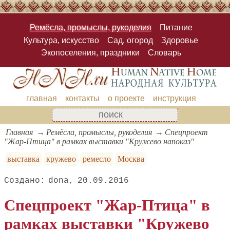
Ремёсла, промыслы, рукоделия
Питание
Культура, искусство
Сад, огород
Здоровье
Экопоселения, праздники
Словарь
главная
контакты
о проекте
инструкция
Главная
Ремёсла, промыслы, рукоделия
Спецпроект
"Жар-Птица" в рамках выставки "Кружево напоказ"
выставка
кружево
ремесло
Москва
dona
20.09.2016
Спецпроект "Жар-Птица" в
рамках выставки "Кружево