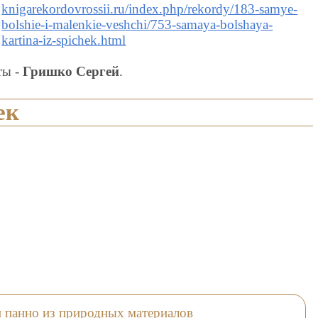
knigarekordovrossii.ru/index.php/rekordy/183-samye-
bolshie-i-malenkie-veshchi/753-samaya-bolshaya-
kartina-iz-spichek.html
ты -
Гришко Сергей
.
ек
 панно из природных материалов