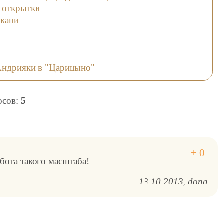
, открытки
ткани
Андрияки в "Царицыно"
лосов:
5
ота такого масштаба!
13.10.2013
dona