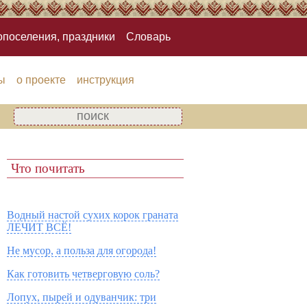
опоселения, праздники
Словарь
ы
о проекте
инструкция
Что почитать
Водный настой сухих корок граната
ЛЕЧИТ ВСЁ!
Не мусор, а польза для огорода!
Как готовить четверговую соль?
Лопух, пырей и одуванчик: три