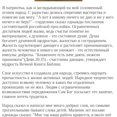
Я патриотка, как и заглядывающий на мой соломенный
огонек народ. С радостью делюсь секретами мастерства и
помогаю как могу. "А вот я никому ничего не даю и ни у кого
ничего не беру!" - горделиво сказал однажды посланник
состоятельной российской прослойки. Ограниченных
достатком людей жалко, ведь счастье понятие не
материальное, а духовное - это состояние души. Душа
богатеет душевной щедростью, жалостью и состраданием.
Жалость одухотворяет дающего и растепляет принимающего,
жалость человечна и никого не унижает - это естественный
импульс доброты. "Блаженнее есть паче даяти, нежели
принимати"(Деян.20.35) - счастливы дающие, утверждает
мудрость Вечной Книги Библии.
Свое искусство я создавала для народа, стремясь ощущать
причастность к жизни активных людей. Народное творчество
доступно всякому человеку в каких бы отдаленных
провинциях он не жил. Людям с ограниченными
возможностями передвижения Сам Бог посылает это занятие,
главное хотеть трудиться.
Народ сказал и написал мне много добрых слов, но самыми
трогательными бывают слова детей. Мальчик лет восьми
однажды сказал: "Мне так ваша работа нравится, я около неё