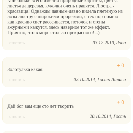
Мне ближе всего именно природные картины, цветы-
листья да деревья, куколки очень нравятся. Люстра -
красавица! Однажды давным-давно видела плетёную из
лозы люстру с широкими прорезями, с тех пор помню
как красиво свет рассеивается, потолок и стены
ажурными кажутся, здесь наверное тот же эффект.
Приятно, что в мире столько прекрасного! :-)
03.12.2010
dona
ответить
Золотулька какая!
02.10.2014
Гость Лариса
ответить
Дай бог вам еще сто лет творить
20.10.2014
Гость
ответить