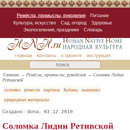
Ремёсла, промыслы, рукоделия
Питание
Культура, искусство
Сад, огород
Здоровье
Экопоселения, праздники
Словарь
главная
контакты
о проекте
инструкция
Главная
Ремёсла, промыслы, рукоделия
Соломка Лидии
Ретивской
соломка
ремесло
картина
Кубань
вышивка
природные материалы
dona
03.12.2010
Соломка Лидии Ретивской