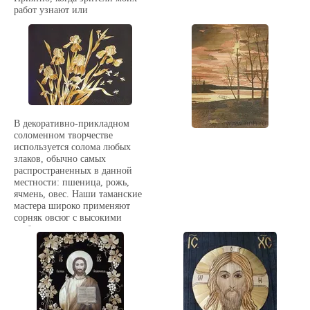
работ узнают или
догадываются о
замыслах,воплощаемых в
работе, где нередко
оказывается выполнение самых
простых цветов наиболее
сложным и кропотливым
делом.
В декоративно-прикладном
соломенном творчестве
используется солома любых
злаков, обычно самых
распространенных в данной
местности: пшеница, рожь,
ячмень, овес. Наши таманские
мастера широко применяют
сорняк овсюг с высокими
стеблями.