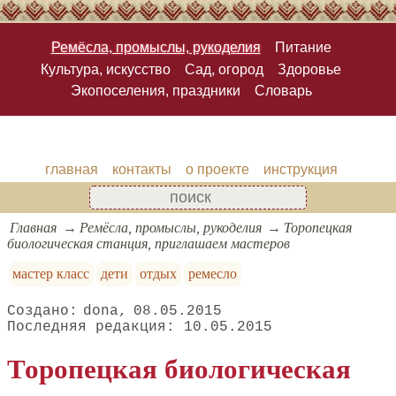
Ремёсла, промыслы, рукоделия
Питание
Культура, искусство
Сад, огород
Здоровье
Экопоселения, праздники
Словарь
главная
контакты
о проекте
инструкция
Главная
Ремёсла, промыслы, рукоделия
Торопецкая
биологическая станция, приглашаем мастеров
мастер класс
дети
отдых
ремесло
dona
08.05.2015
10.05.2015
Торопецкая биологическая