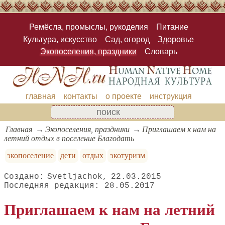
Ремёсла, промыслы, рукоделия
Питание
Культура, искусство
Сад, огород
Здоровье
Экопоселения, праздники
Словарь
главная
контакты
о проекте
инструкция
Главная
Экопоселения, праздники
Приглашаем к нам на
летний отдых в поселение Благодать
экопоселение
дети
отдых
экотуризм
Svetljachok
22.03.2015
28.05.2017
Приглашаем к нам на летний