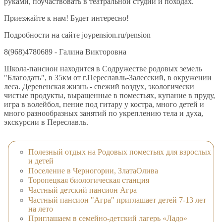
руками, поучаствовать в театральной студии и походах.
Приезжайте к нам! Будет интересно!
Подробности на сайте joypension.ru/pension
8(968)4780689 - Галина Викторовна
Школа-пансион находится в Содружестве родовых земель
"Благодать", в 35км от г.Переславль-Залесский, в окружении
леса. Деревенская жизнь - свежий воздух, экологически
чистые продукты, выращенные в поместьях, купание в пруду,
игра в волейбол, пение под гитару у костра, много детей и
много разнообразных занятий по укреплению тела и духа,
экскурсии в Переславль.
Полезный отдых на Родовых поместьях для взрослых
и детей
Поселение в Черногории, ЗлатаОлива
Торопецкая биологическая станция
Частный детский пансион Агра
Частный пансион "Агра" приглашает детей 7-13 лет
на лето
Приглашаем в семейно-детский лагерь «Ладо»