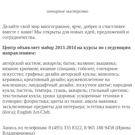
гончарное мастерство
Делайте свой мир многограннее, ярче, добрее и счастливее
вместе с нами! Мы открыты для новых идей, предложений и
сотрудничества.
Центр объявляет набор 2013-2014 на курсы по следующим
направлениям:
авторский костюм; акварель; батик; валяние; вышивка;
вязание крючком; вязание спицами; гобелен; гончарное
искусство; графика; дизайн авторской куклы; живопись;
керамика; креативный дизайн; кружевоплетение на
коклюшках; ландшафтный дизайн; лоскутное шитье; народная
кукла; пастель, темпера, гуашь, акварель; стильный цветник;
текстильная кукла; уроки здоровья; ускоренные техники в
пэчворке; флористика; цветы из ткани; школа макияжа;
эксклюзивные предметы для интерьера; эстетика вашего тела
(йога); English Art-Club.
Запись по телефонам: 8 (495) 335 8322, 8 965 188 9458 (Ирина
Владимировна)