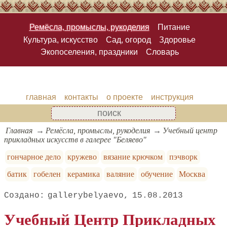
Ремёсла, промыслы, рукоделия
Питание
Культура, искусство
Сад, огород
Здоровье
Экопоселения, праздники
Словарь
главная
контакты
о проекте
инструкция
Главная
Ремёсла, промыслы, рукоделия
Учебный центр
прикладных искусств в галерее "Беляево"
гончарное дело
кружево
вязание крючком
пэчворк
батик
гобелен
керамика
валяние
обучение
Москва
gallerybelyaevo
15.08.2013
Учебный Центр Прикладных