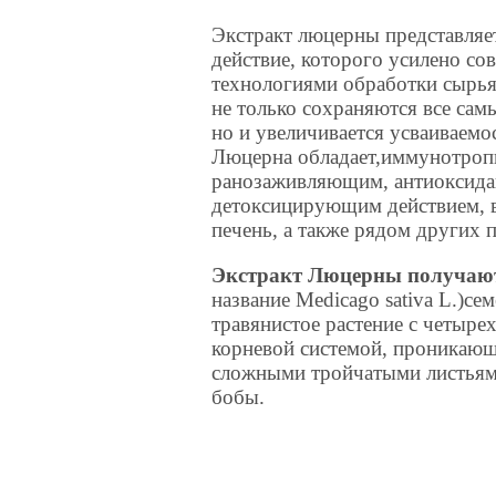
Экстракт люцерны представляе
действие, которого
усилено со
технологиями обработки сырья
не только сохраняются все самы
но и увеличивается усваиваемос
Люцерна обладает,иммунотро
ранозаживляющим, антиоксид
детоксицирующим действием, в
печень, а также рядом других 
Экстракт Люцерны получают
название Medicago sativa L.)се
травянистое растение с четыр
корневой системой, проникающе
сложными тройчатыми листьям
бобы.