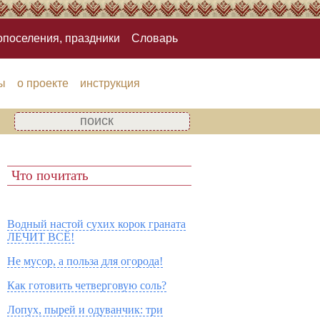
опоселения, праздники
Словарь
ы
о проекте
инструкция
Что почитать
Водный настой сухих корок граната
ЛЕЧИТ ВСЁ!
Не мусор, а польза для огорода!
Как готовить четверговую соль?
Лопух, пырей и одуванчик: три