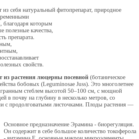
т из себя натуральный фитопрепарат, природное
временными
, благодаря которым
е полезные качества,
ть препарата.
пным,
антным,
осстанавливает
полезных свойств.
 из растения люцерны посевной
(ботаническое
мейства бобовых (Leguminosae Juss). Это многолетнее
ехгранным стеблем высотой 50–100 см, с мощной
й в почву на глубину в несколько метров, со
и с продолговатыми листочками. Плоды растения —
Основное предназначение Эрамина - биорегуляция.
Он содержит в себе большое количество токоферола
- витамина Е, основные макрои микроэлементы,