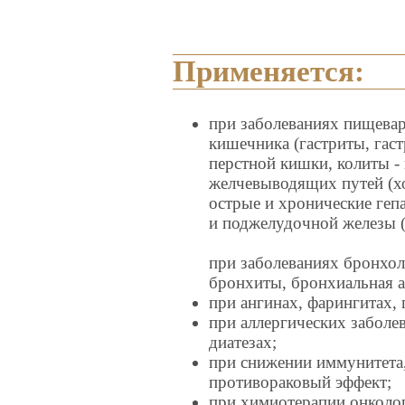
Применяется:
при заболеваниях пищевар
кишечника (гастриты, гаст
перстной кишки, колиты - 
желчевыводящих путей (х
острые и хронические гепа
и поджелудочной железы (
при заболеваниях бронхол
бронхиты, бронхиальная ас
при ангинах, фарингитах, 
при аллергических заболева
диатезах;
при снижении иммунитета
противораковый эффект;
при химиотерапии онколо