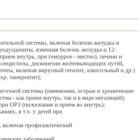
ительной системы, включая болезни желудка и
родуодениты, язвенная болезнь желудка и 12-
прием внутрь, при геморрое - местно), печени и
олециститы, дискинезии желчевыводящих путей,
титы, включая вирусный гепатит, алкогольный и др.)
хр. панкреатит);
егочной системы (пневмонии, oстрые и хронические
тма - как прием внутрь, так и в виде ингаляций);
при ОРЗ (полоскания и прием во внутрь);
ниях, в т.ч. у детей при
, включая профилактический
гических заболеваний