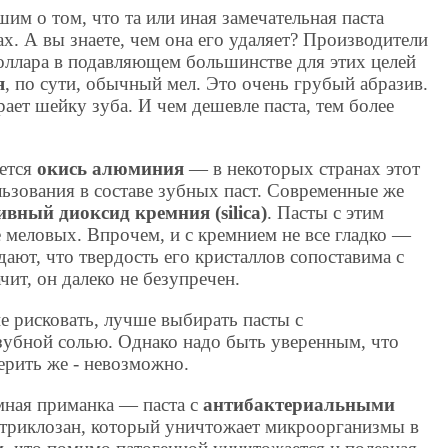
м о том, что та или иная замечательная паста
ах. А вы знаете, чем она его удаляет? Производители
доллара в подавляющем большинстве для этих целей
я
, по сути, обычный мел. Это очень грубый абразив.
рает шейку зуба. И чем дешевле паста, тем более
ается
окись алюминия
— в некоторых странах этот
ьзования в составе зубных паст. Современные же
вный диоксид кремния (silica)
. Пасты с этим
 меловых. Впрочем, и с кремнием не все гладко —
ают, что твердость его кристаллов сопоставима с
чит, он далеко не безупречен.
не рисковать, лучше выбирать пасты с
убной солью. Однако надо быть уверенным, что
ерить же - невозможно.
мная приманка — паста с
антибактериальными
 триклозан, который уничтожает микроорганизмы в