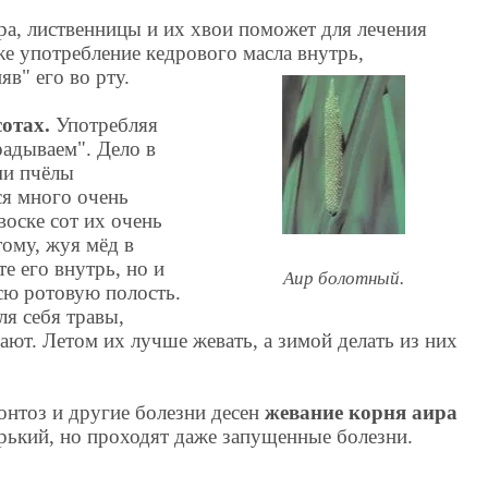
ра, лиственницы и их хвои поможет для лечения
е употребление кедрового масла внутрь,
в" его во рту.
сотах.
Употребляя
радываем". Дело в
ми пчёлы
ся много очень
воске сот их очень
ому, жуя мёд в
те его внутрь, но и
Аир болотный.
всю ротовую полость.
ля себя травы,
ют. Летом их лучше жевать, а зимой делать из них
онтоз и другие болезни десен
жевание корня аира
горький, но проходят даже запущенные болезни.