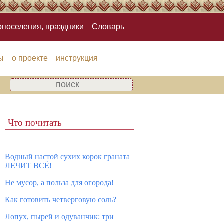
опоселения, праздники
Словарь
ы
о проекте
инструкция
Что почитать
Водный настой сухих корок граната
ЛЕЧИТ ВСЁ!
Не мусор, а польза для огорода!
Как готовить четверговую соль?
Лопух, пырей и одуванчик: три