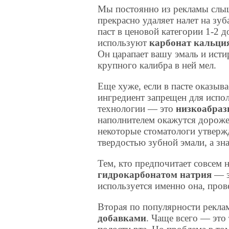
Мы постоянно из рекламы слыши
прекрасно удаляет налет на зуб
паст в ценовой категории 1-2 
используют
карбонат кальци
Он царапает вашу эмаль и исти
крупного калибра в ней мел.
Еще хуже, если в пасте оказыв
ингредиент запрещен для испол
технологии — это
низкоабрази
наполнителем окажутся дороже
некоторые стоматологи утвержд
твердостью зубной эмали, а зна
Тем, кто предпочитает совсем 
гидрокарбонатом натрия
— з
используется именно она, пров
Вторая по популярности рекла
добавками
. Чаще всего — это