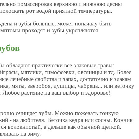
ательно помассировав верхнюю и нижнюю десны
полоскать рот водой приятной температуры.
ждена и зубы больные, может поначалу быть
имптомы проходят и зубы укрепляются.
зубов
ы обладают практически все злаковые травы:
айграсы, мятлики, тимофеевки, овсяницы и тд. Более
ые лечебные свойства и запах, достаточно к злакам
ика, мяты, зверобоя, душицы, чабреца... или веточку
.. Любое растение на ваш выбор и здоровье!
хорошо очищает зубы. Можно пожевать тонкую
кий - на любителя. Веточка кедра или сосны. Кончик
тся волокнистый, а дальше как обычной щеткой.
вливать на зиму.