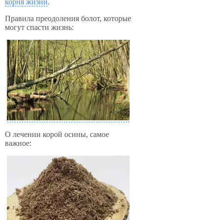
корня жизни
.
Правила преодоления болот, которые
могут спасти жизнь:
О лечении корой осины, самое
важное: