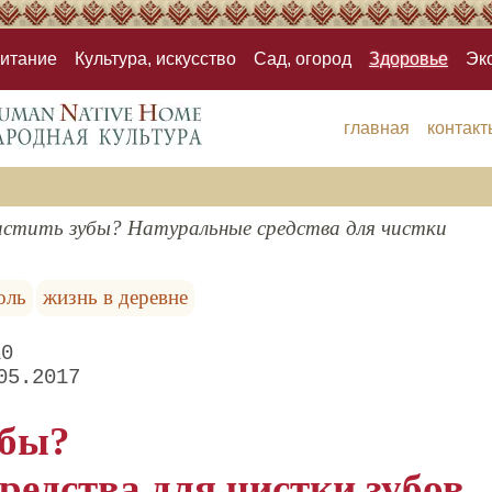
итание
Культура, искусство
Сад, огород
Здоровье
Эк
главная
контакт
истить зубы? Натуральные средства для чистки
оль
жизнь в деревне
10
05.2017
убы?
редства для чистки зубов