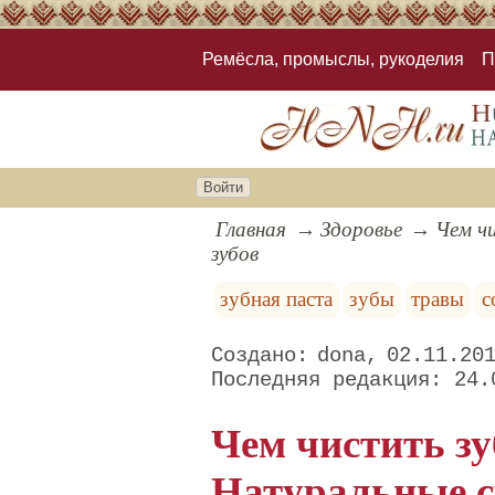
Ремёсла, промыслы, рукоделия
П
Войти
Главная
Здоровье
Чем ч
зубов
зубная паста
зубы
травы
с
dona
02.11.20
24.
Чем чистить з
Натуральные с