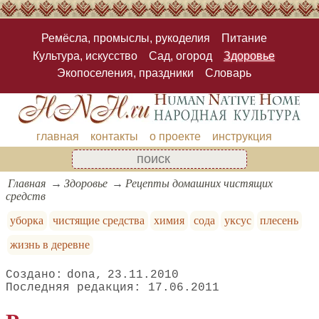
Ремёсла, промыслы, рукоделия
Питание
Культура, искусство
Сад, огород
Здоровье
Экопоселения, праздники
Словарь
главная
контакты
о проекте
инструкция
Главная
Здоровье
Рецепты домашних чистящих
средств
уборка
чистящие средства
химия
сода
уксус
плесень
жизнь в деревне
dona
23.11.2010
17.06.2011