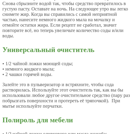
Снова сбрызните водой так, чтобы средство превратилось в
густую пасту. Оставьте на ночь. На следующее утро вы легко
снимете жир. Когда вы справились с самой неприятной
частью, нанесите немного жидкого мыла на мочалку и
отмойте остатки жира. Если рецепт не сработал, значит
повторите всё, но теперь увеличьте количество соды и/или
воды.
Универсальный очиститель
• 1/2 чайной ложки моющей соды;
• немного жидкого мыла;
• 2 чашки горячей воды.
Залейте это в пульверизатор и встряхните, чтобы сода
растворилась. Используйте этот очиститель так, как вы бы
использовали любое другое очистительное средство (пару раз
побрызгать поверхности и протереть её тряпочкой). При
мытье используйте перчатки.
Полироль для мебели
• 1/2 чайной ложки оливкового или масла жожоба;