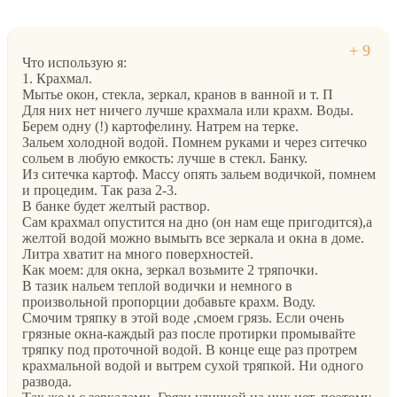
Что использую я:
1. Крахмал.
Мытье окон, стекла, зеркал, кранов в ванной и т. П
Для них нет ничего лучше крахмала или крахм. Воды.
Берем одну (!) картофелину. Натрем на терке.
Зальем холодной водой. Помнем руками и через ситечко
сольем в любую емкость: лучше в стекл. Банку.
Из ситечка картоф. Массу опять зальем водичкой, помнем
и процедим. Так раза 2-3.
В банке будет желтый раствор.
Сам крахмал опустится на дно (он нам еще пригодится),а
желтой водой можно вымыть все зеркала и окна в доме.
Литра хватит на много поверхностей.
Как моем: для окна, зеркал возьмите 2 тряпочки.
В тазик нальем теплой водички и немного в
произвольной пропорции добавьте крахм. Воду.
Смочим тряпку в этой воде ,смоем грязь. Если очень
грязные окна-каждый раз после протирки промывайте
тряпку под проточной водой. В конце еще раз протрем
крахмальной водой и вытрем сухой тряпкой. Ни одного
развода.