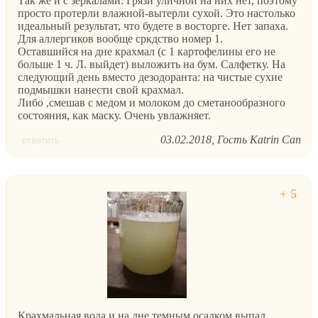
Так же и с зеркалами. Грязи уличной на них нет, поэтому
просто протерли влажной-вытерли сухой. Это настолько
идеальный результат, что будете в восторге. Нет запаха.
Для аллергиков вообще сркдство номер 1.
Оставшийся на дне крахмал (с 1 картофелины его не
больше 1 ч. Л. выйдет) выложить на бум. Салфетку. На
следующий день вместо дезодоранта: на чистые сухие
подмышки нанести свой крахмал.
Либо ,смешав с медом и молоком до сметанообразного
состояния, как маску. Очень увлажняет.
03.02.2018
Гость Katrin Can
ответить
Крахмальная вода и на дне темным осадком выпал