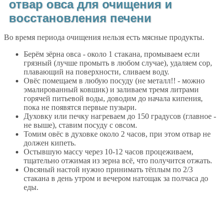
отвар овса для очищения и
восстановления печени
Во время периода очищения нельзя есть мясные продукты.
Берём зёрна овса - около 1 стакана, промываем если
грязный (лучше промыть в любом случае), удаляем сор,
плавающий на поверхности, сливаем воду.
Овёс помещаем в любую посуду (не металл!! - можно
эмалированный ковшик) и заливаем тремя литрами
горячей питьевой воды, доводим до начала кипения,
пока не появятся первые пузыри.
Духовку или печку нагреваем до 150 градусов (главное -
не выше), ставим посуду с овсом.
Томим овёс в духовке около 2 часов, при этом отвар не
должен кипеть.
Остывшую массу через 10-12 часов процеживаем,
тщательно отжимая из зерна всё, что получится отжать.
Овсяный настой нужно принимать тёплым по 2/3
стакана в день утром и вечером натощак за полчаса до
еды.