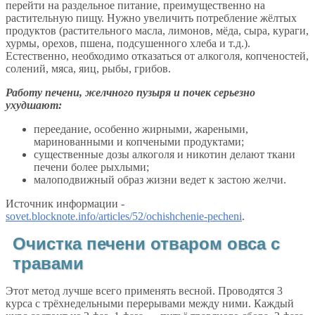
перейти на раздельное питание, преимущественно на
растительную пищу. Нужно увеличить потребление жёлтых
продуктов (растительного масла, лимонов, мёда, сыра, кураги,
хурмы, орехов, пшена, подсушенного хлеба и т.д.).
Естественно, необходимо отказаться от алкоголя, копченостей,
солений, мяса, яиц, рыбы, грибов.
Работу печени, желчного пузыря и почек серьезно
ухудшают:
переедание, особенно жирными, жареными,
маринованными и копчеными продуктами;
существенные дозы алкоголя и никотин делают ткани
печени более рыхлыми;
малоподвижный образ жизни ведет к застою желчи.
Источник информации -
sovet.blocknote.info/articles/52/ochishchenie-pecheni
.
Очистка печени отваром овса с
травами
Этот метод лучше всего применять весной. Проводятся 3
курса с трёхнедельными перерывами между ними. Каждый