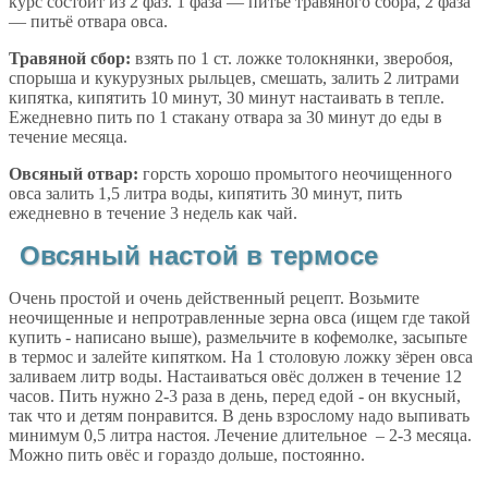
курс состоит из 2 фаз. 1 фаза — питьё травяного сбора, 2 фаза
— питьё отвара овса.
Травяной сбор:
взять по 1 ст. ложке толокнянки, зверобоя,
спорыша и кукурузных рыльцев, смешать, залить 2 литрами
кипятка, кипятить 10 минут, 30 минут настаивать в тепле.
Ежедневно пить по 1 стакану отвара за 30 минут до еды в
течение месяца.
Овсяный отвар:
горсть хорошо промытого неочищенного
овса залить 1,5 литра воды, кипятить 30 минут, пить
ежедневно в течение 3 недель как чай.
Овсяный настой в термосе
Очень простой и очень действенный рецепт. Возьмите
неочищенные и непротравленные зерна овса (ищем где такой
купить - написано выше), размельчите в кофемолке, засыпьте
в термос и залейте кипятком. На 1 столовую ложку зёрен овса
заливаем литр воды. Настаиваться овёс должен в течение 12
часов. Пить нужно 2-3 раза в день, перед едой - он вкусный,
так что и детям понравится. В день взрослому надо выпивать
минимум 0,5 литра настоя. Лечение длительное – 2-3 месяца.
Можно пить овёс и гораздо дольше, постоянно.