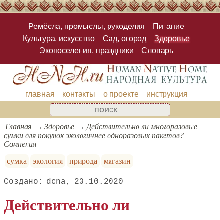
Ремёсла, промыслы, рукоделия
Питание
Культура, искусство
Сад, огород
Здоровье
Экопоселения, праздники
Словарь
главная
контакты
о проекте
инструкция
Главная
Здоровье
Действительно ли многоразовые
сумки для покупок экологичнее одноразовых пакетов?
Сомнения
сумка
экология
природа
магазин
dona
23.10.2020
Действительно ли