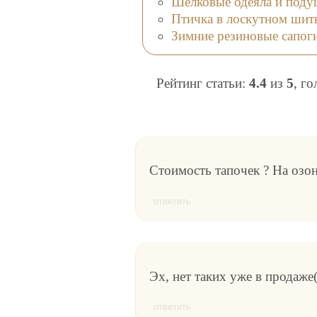
Шелковые одеяла и под
Птичка в лоскутном шит
Зимние резиновые сапог
Рейтинг статьи:
4.4
из
5
, г
Стоимость тапочек ? На озо
ответить
Эх, нет таких уже в продаже
ответить