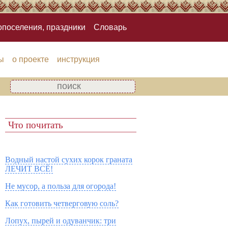
опоселения, праздники
Словарь
ы
о проекте
инструкция
Что почитать
Водный настой сухих корок граната
ЛЕЧИТ ВСЁ!
Не мусор, а польза для огорода!
Как готовить четверговую соль?
Лопух, пырей и одуванчик: три