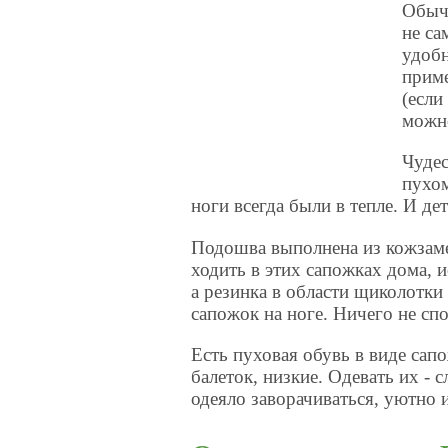
Обычн
не са
удобн
приме
(если
можно
Чуде
пухом
ноги всегда были в тепле. И де
Подошва выполнена из кожзаме
ходить в этих сапожках дома, и
а резинка в области щиколотки
сапожок на ноге. Ничего не спо
Есть пуховая обувь в виде сапож
балеток, низкие. Одевать их - 
одеяло заворачиваться, уютно