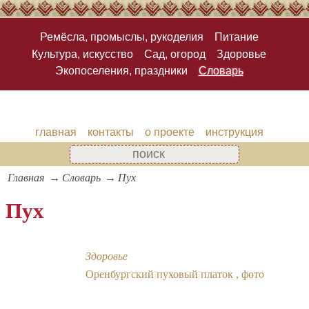
Ремёсла, промыслы, рукоделия
Питание
Культура, искусство
Сад, огород
Здоровье
Экопоселения, праздники
Словарь
главная
контакты
о проекте
инструкция
Главная
Словарь
Пух
Пух
Здоровье
Оренбургский пуховый платок , фото