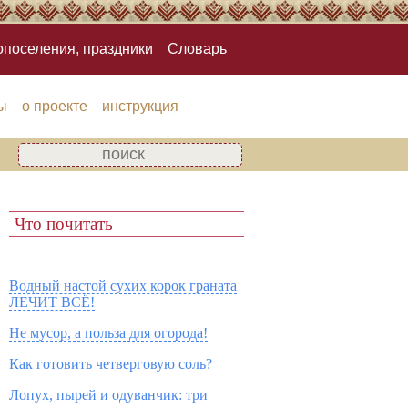
опоселения, праздники
Словарь
ы
о проекте
инструкция
Что почитать
Водный настой сухих корок граната
ЛЕЧИТ ВСЁ!
Не мусор, а польза для огорода!
Как готовить четверговую соль?
Лопух, пырей и одуванчик: три