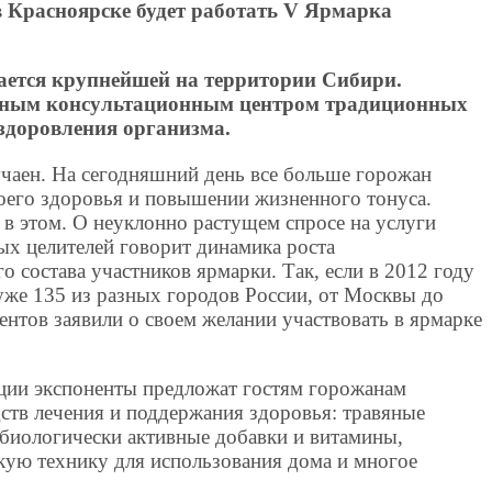
 в Красноярске будет работать V Ярмарка
тается крупнейшей на территории Сибири.
диным консультационным центром традиционных
здоровления организма.
учаен. На сегодняшний день все больше горожан
оего здоровья и повышении жизненного тонуса.
в этом. О неуклонно растущем спросе на услуги
х целителей говорит динамика роста
о состава участников ярмарки. Так, если в 2012 году
 уже 135 из разных городов России, от Москвы до
нтов заявили о своем желании участвовать в ярмарке
ции экспоненты предложат гостям горожанам
ств лечения и поддержания здоровья: травяные
 биологически активные добавки и витамины,
кую технику для использования дома и многое