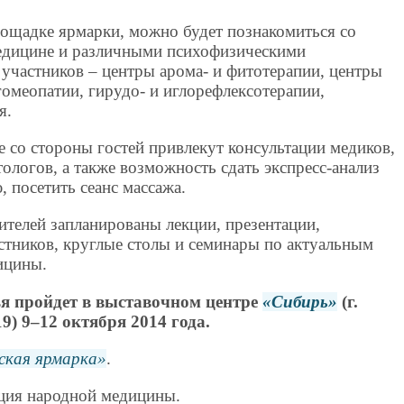
площадке ярмарки, можно будет познакомиться со
едицине и различными психофизическими
участников – центры арома- и фитотерапии, центры
омеопатии, гирудо- и иглорефлексотерапии,
я.
 со стороны гостей привлекут консультации медиков,
тологов, а также возможность сдать экспресс-анализ
 посетить сеанс массажа.
ителей запланированы лекции, презентации,
стников, круглые столы и семинары по актуальным
ицины.
я пройдет в выставочном центре
Сибирь
(г.
9) 9–12 октября 2014 года.
ская ярмарка
.
ация народной медицины.