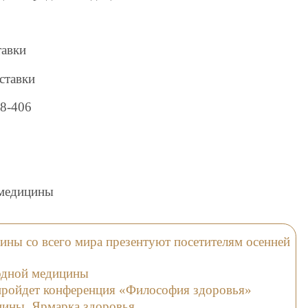
тавки
ставки
88-406
 медицины
ины со всего мира презентуют посетителям осенней
одной медицины
пройдет конференция «Философия здоровья»
цины. Ярмарка здоровья