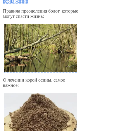
корня жизни
.
Правила преодоления болот, которые
могут спасти жизнь:
О лечении корой осины, самое
важное: