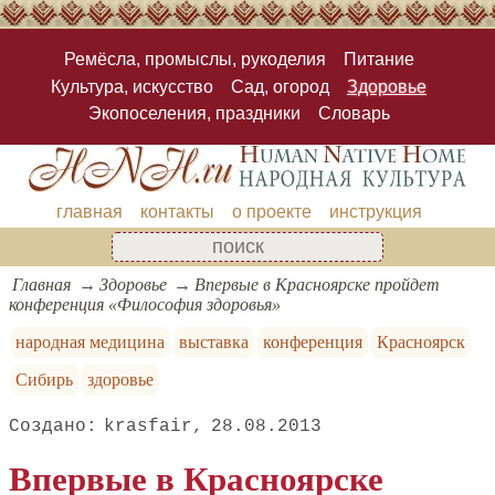
Ремёсла, промыслы, рукоделия
Питание
Культура, искусство
Сад, огород
Здоровье
Экопоселения, праздники
Словарь
главная
контакты
о проекте
инструкция
Главная
Здоровье
Впервые в Красноярске пройдет
конференция «Философия здоровья»
народная медицина
выставка
конференция
Красноярск
Сибирь
здоровье
krasfair
28.08.2013
Впервые в Красноярске