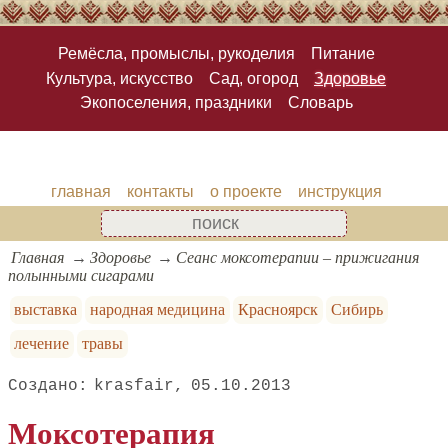
Ремёсла, промыслы, рукоделия
Питание
Культура, искусство
Сад, огород
Здоровье
Экопоселения, праздники
Словарь
главная
контакты
о проекте
инструкция
Главная
Здоровье
Сеанс моксотерапии – прижигания
полынными сигарами
выставка
народная медицина
Красноярск
Сибирь
лечение
травы
krasfair
05.10.2013
Моксотерапия