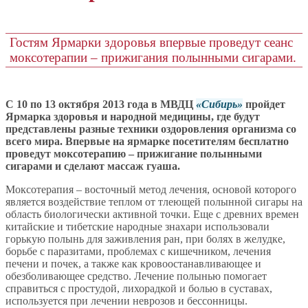
Гостям Ярмарки здоровья впервые проведут сеанс
моксотерапии – прижигания полынными сигарами.
С 10 по 13 октября 2013 года в МВДЦ
Сибирь
пройдет
Ярмарка здоровья и народной медицины, где будут
представлены разные техники оздоровления организма со
всего мира. Впервые на ярмарке посетителям бесплатно
проведут моксотерапию – прижигание полынными
сигарами и сделают массаж гуаша.
Моксотерапия – восточный метод лечения, основой которого
является воздействие теплом от тлеющей полынной сигары на
область биологически активной точки. Еще с древних времен
китайские и тибетские народные знахари использовали
горькую полынь для заживления ран, при болях в желудке,
борьбе с паразитами, проблемах с кишечником, лечения
печени и почек, а также как кровоостанавливающее и
обезболивающее средство. Лечение полынью помогает
справиться с простудой, лихорадкой и болью в суставах,
используется при лечении неврозов и бессонницы.